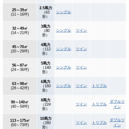
2.5馬力
25～39㎡
シングル
（63
(11～16坪)
形）
3馬力
32～49㎡
シングル
ツイン
（80
(14～21坪)
形）
4馬力
45～70㎡
シングル
ツイン
（112
(20～29坪)
形）
5馬力
56～87㎡
シングル
ツイン
（140
(24～36坪)
形）
6馬力
63～98㎡
シングル
ツイン
トリプル
（160
(28～42坪)
形）
8馬力
ダブルツ
90～140㎡
ツイン
トリプル
（224
(40～59坪)
イン
形）
10馬力
ダブルツ
113～175㎡
ツイン
トリプル
（280
(50～73坪)
イン
形）