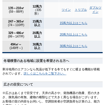
12馬力
ダブルツ
135～210㎡
ツイン
トリプル
（335
(59～88坪)
イン
形）
247～365㎡
15馬力
15馬力以上はこちら
(74～110坪)
以上
329～486㎡
20馬力
20馬力以上はこちら
(99～147坪)
以上
494㎡～
30馬力
30馬力以上はこちら
(149坪～)
以上
冬場積雪のある地域に設置を希望される方へ
寒冷地用のエアコンなら気温が低下する冬でもすぐに暖まる機能が搭載
されています。
詳しくはこちらをご覧下さい。
広さの目安について
※広さはあくまで目安です。天井の高さや、発熱機器の熱量、窓の大き
さ、換気扇の有無、建物の種類などで大きく異なる場合がございます。
お客様の室の内容をお伺いし、空調技術者が空調負荷を計算の上、能力