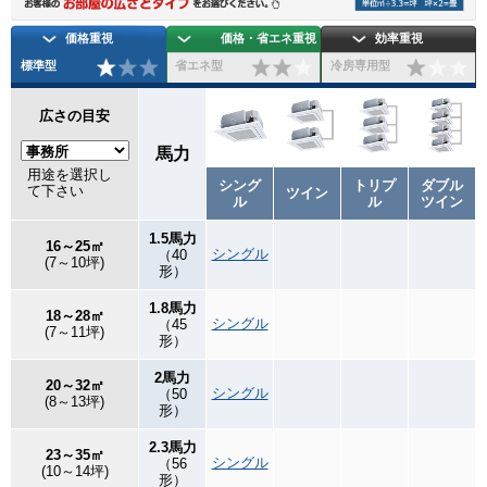
価格重視
価格・省エネ重視
効率重視
標準型
省エネ型
冷房専用型
広さの目安
馬力
用途を選択し
シング
トリプ
ダブル
て下さい
ツイン
ル
ル
ツイン
1.5馬力
16～25㎡
シングル
（40
(7～10坪)
形）
1.8馬力
18～28㎡
シングル
（45
(7～11坪)
形）
2馬力
20～32㎡
シングル
（50
(8～13坪)
形）
2.3馬力
23～35㎡
シングル
（56
(10～14坪)
形）