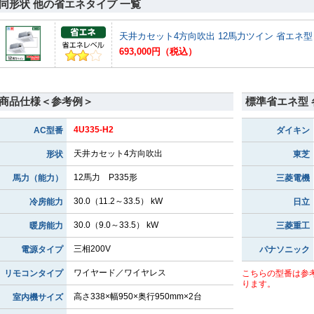
同形状 他の省エネタイプ 一覧
天井カセット4方向吹出 12馬力ツイン 省エネ型
693,000円（税込）
商品仕様＜参考例＞
標準省エネ型
4U335-H2
AC型番
ダイキン
天井カセット4方向吹出
形状
東芝
12馬力 P335形
馬力（能力）
三菱電機
30.0（11.2～33.5） kW
冷房能力
日立
30.0（9.0～33.5） kW
暖房能力
三菱重工
三相200V
電源タイプ
パナソニック
ワイヤード／ワイヤレス
リモコンタイプ
こちらの型番は参
ります。
高さ338×幅950×奥行950mm×2台
室内機サイズ