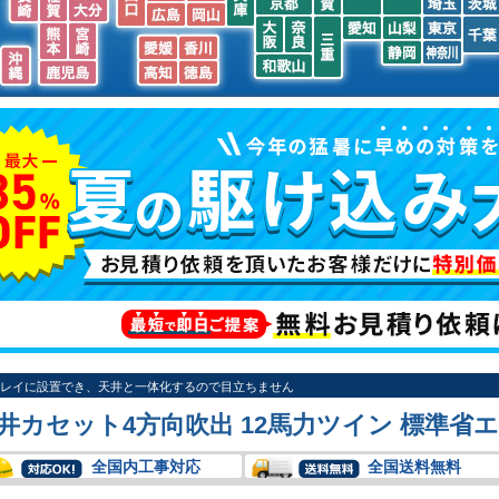
石川
富山
新潟
福島
福井
岐阜
長野
群馬
栃木
福岡
滋賀
山口
鳥取
島根
兵庫
長崎
佐賀
埼玉
茨城
京都
大分
広島
岡山
三重
大阪
奈良
愛知
山梨
東京
千葉
熊本
宮崎
愛媛
香川
静岡
神奈川
沖縄
和歌山
鹿児島
高知
徳島
レイに設置でき、天井と一体化するので目立ちません
井カセット4方向吹出 12馬力ツイン 標準省
全国内工事対応
全国送料無料