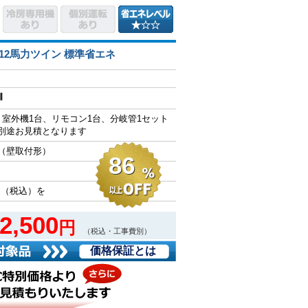
12馬力ツイン 標準省エネ
、室外機1台、リモコン1台、分岐管1セット
別途お見積となります
（壁取付形）
86
円（税込）を
2,500
円
（税込・工事費別）
価格保証とは