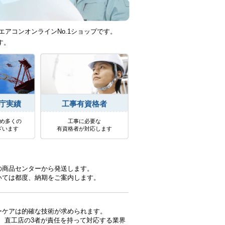
エアコンオンラインNo.1ショップです。
す。
庁実績
工事有資格者
め多くの
工事に必要な
ざいます
有資格者が対応します
の商品センターから発送します。
いては都度、納期をご案内します。
ーケアは的確な技術が求められます。
、直工店の3者が責任を持って対応する業界