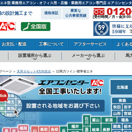
省エネ型 業務用エアコン - オフィス用・店舗・業務用エアコン専門店 エアコンセンタ
豊富な
調の設計施工まで
価格保証
公共事業実績
[受付時間／月～金]9:00
お支払・配送
工事について
アフターサービス
よくあ
設置場所から選ぶ
メーカーから選ぶ
馬
向
向
向
事務所系
飲食店
商店・店舗
工場
倉庫・作業場
理・美容室
病院・医院
学校関係
宿泊施設
その他
ダイキンエアコン
東芝エアコン
三菱電機エアコン
日立エアコン
三菱重工エアコン
1.5馬力
1.8馬力
2馬力
2.3馬力
2.5馬力
3馬力
4馬力
5馬力
6馬力
8馬力
10馬力
12馬力
プページ ＞
天井カセット4方向吹出
＞ 12馬力ツイン 標準省エネ
北海道
青森
秋田
岩手
山形
宮城