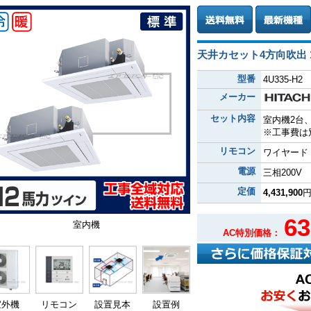
天井カセット4方向吹出 
型番
4U335-H2
メーカー
セット内容
室内機2台
※工事費は
リモコン
ワイヤード
電源
三相200V
定価
4,431,900
63
室内機
AC特別価格：
室外機
リモコン
設置見本
設置例