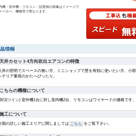
内機・室外機・リモコン・設置例の画像はイメージで
メーカー、機種等で異なります。
天井カセット4方向吹出エアコンの特徴
天井の照明でスペースの無い方、ミニショップで壁を有効に使いたい方、小部
ンテリア重視のかたへぴったり。
こちらの機種について
1対2(ツイン) 室外機1台に対し室内機2台、リモコンはワイヤードの価格です
施工について
全国の詳しい施工エリアに関しましては
をご覧下さい。
こちら