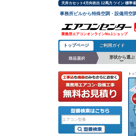
天井カセット4方向吹出 12馬力 ツイン 標準
事務所ビルから特殊空調・設備用空
業務用エアコンオンラインNo.1ショップ
トップページ
ご利用ガイド
形状から選ぶ
天井カセット形4方
ラウンドフロー
天井吊形
床置形
壁掛形
天井カセット形2方
天井カセット形1方
ビルトイン形
天井埋込ダクト形
天井自在形
トッ