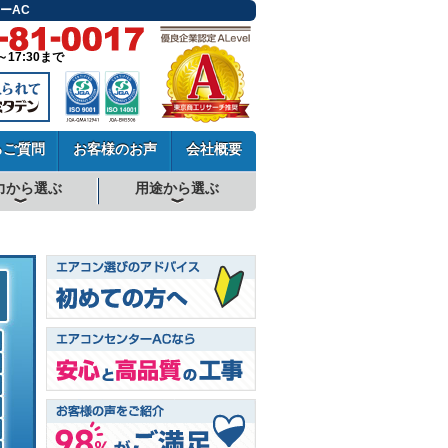
ーAC
～17:30まで
るご質問
お客様のお声
会社概要
力から選ぶ
用途から選ぶ
厨房用エアコン
工場・設備用エアコン
学校用エアコン
農業用エアコン
ビル用マルチエアコン
中温用エアコン
寒冷地用エアコン