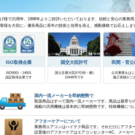
げ様で21周年、1998年よりご好評いただいております、信頼と安心の業務用
客様を大切に」優良商品に長年の技術と信用を添え、感動価格でお応えしま
ISO取得企業
国交大臣許可
民間・官公
ISO9001・14001
国土交通大臣許可(特・般)
公共事業をはじ
認証取得企業です
10448号です
施工実績がご
国内一流メーカーを即納態勢で
取扱商品はすべて国内一流メーカーです。商品は最寄り
掲載の汎用機種は基本的に即納態勢です。特殊機種につ
アフターケアーについて
業務用エアコンはハイテク商品です。それだけにアフタ
設置後のアフターケアはエアコンセンターAC、メーカー