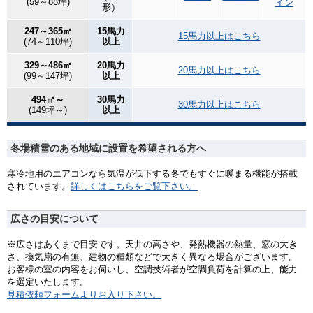
(59～88坪)
イン
形）
247～365㎡
15馬力
15馬力以上はこちら
(74～110坪)
以上
329～486㎡
20馬力
20馬力以上はこちら
(99～147坪)
以上
494㎡～
30馬力
30馬力以上はこちら
(149坪～)
以上
冬場積雪のある地域に設置を希望される方へ
寒冷地用のエアコンなら気温が低下する冬でもすぐに暖まる機能が搭載
されています。
詳しくはこちらをご覧下さい。
広さの目安について
※広さはあくまで目安です。天井の高さや、発熱機器の熱量、窓の大き
さ、換気扇の有無、建物の種類などで大きく異なる場合がございます。
お客様の室の内容をお伺いし、空調技術者が空調負荷を計算の上、能力
を選定いたします。
見積依頼フォームよりお入り下さい。