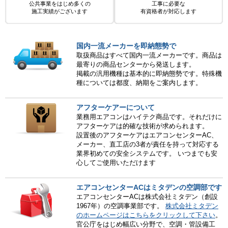
公共事業をはじめ多くの
工事に必要な
施工実績がございます
有資格者が対応します
国内一流メーカーを即納態勢で
取扱商品はすべて国内一流メーカーです。商品は
最寄りの商品センターから発送します。
掲載の汎用機種は基本的に即納態勢です。特殊機
種については都度、納期をご案内します。
アフターケアーについて
業務用エアコンはハイテク商品です。それだけに
アフターケアは的確な技術が求められます。
設置後のアフターケアはエアコンセンターAC、
メーカー、直工店の3者が責任を持って対応する
業界初めての安全システムです。 いつまでも安
心してご使用いただけます
エアコンセンターACはミタデンの空調部です
エアコンセンターACは株式会社ミタデン（創設
1967年）の空調事業部です。
株式会社ミタデン
のホームページはこちらをクリックして下さい
。
官公庁をはじめ幅広い分野で、空調・管設備工