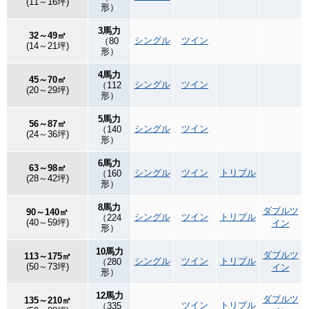
(11～16坪)
形）
3馬力
32～49㎡
シングル
ツイン
（80
(14～21坪)
形）
4馬力
45～70㎡
シングル
ツイン
（112
(20～29坪)
形）
5馬力
56～87㎡
シングル
ツイン
（140
(24～36坪)
形）
6馬力
63～98㎡
シングル
ツイン
トリプル
（160
(28～42坪)
形）
8馬力
ダブルツ
90～140㎡
シングル
ツイン
トリプル
（224
(40～59坪)
イン
形）
10馬力
ダブルツ
113～175㎡
シングル
ツイン
トリプル
（280
(50～73坪)
イン
形）
12馬力
ダブルツ
135～210㎡
ツイン
トリプル
（335