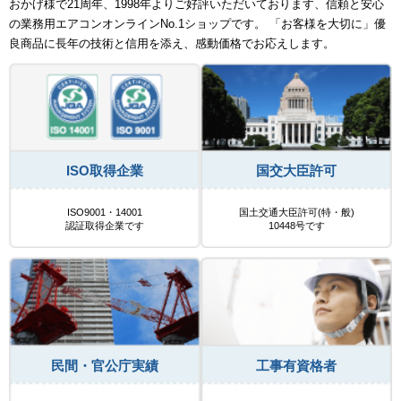
おかげ様で21周年、1998年よりご好評いただいております、信頼と安心
の業務用エアコンオンラインNo.1ショップです。 「お客様を大切に」優
良商品に長年の技術と信用を添え、感動価格でお応えします。
ISO取得企業
国交大臣許可
ISO9001・14001
国土交通大臣許可(特・般)
認証取得企業です
10448号です
民間・官公庁実績
工事有資格者