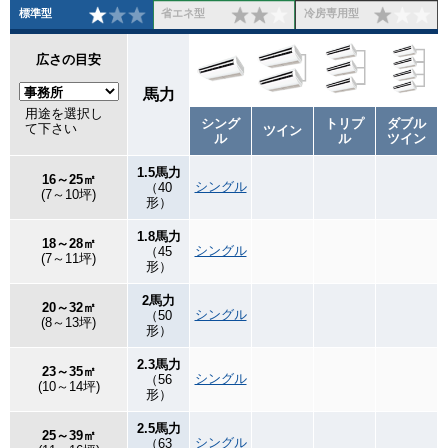
標準型
省エネ型
冷房専用型
広さの目安
馬力
用途を選択し
シング
トリプ
ダブル
て下さい
ツイン
ル
ル
ツイン
1.5馬力
16～25㎡
シングル
（40
(7～10坪)
形）
1.8馬力
18～28㎡
シングル
（45
(7～11坪)
形）
2馬力
20～32㎡
シングル
（50
(8～13坪)
形）
2.3馬力
23～35㎡
シングル
（56
(10～14坪)
形）
2.5馬力
25～39㎡
シングル
（63