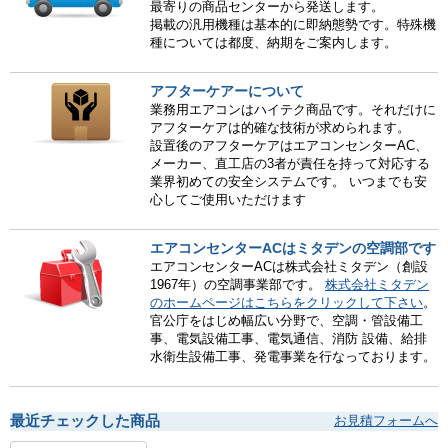
最寄りの商品センターから発送します。
掲載の汎用機種は基本的に即納態勢です。特殊機
種については都度、納期をご案内します。
アフターケアーについて
業務用エアコンはハイテク商品です。それだけに
アフターケアは的確な技術が求められます。
設置後のアフターケアはエアコンセンターAC、
メーカー、直工店の3者が責任を持って対応する
業界初めての安全システムです。 いつまでも安
心してご使用いただけます
エアコンセンターACはミタデンの空調部です
エアコンセンターACは株式会社ミタデン（創設
1967年）の空調事業部です。
株式会社ミタデン
のホームページはこちらをクリックして下さい
。
官公庁をはじめ幅広い分野で、空調・管設備工
事、電気設備工事、電気通信、消防 設備、給排
水衛生設備工事、発電事業を行なっております。
最近チェックした商品
お見積フォームへ