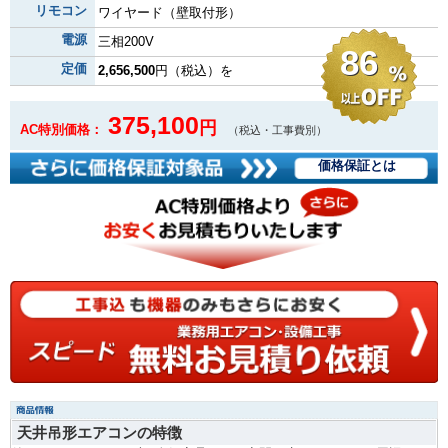
リモコン
ワイヤード（壁取付形）
電源
三相200V
86
定価
2,656,500
円（税込）を
375,100
円
AC特別価格：
（税込・工事費別）
価格保証とは
天井吊形エアコンの特徴