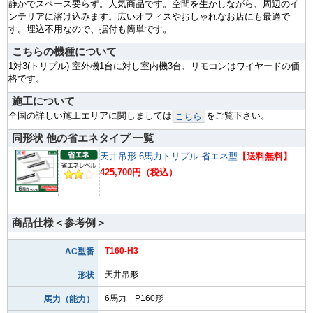
静かでスペース要らず。人気商品です。空間を生かしながら、周辺のイ
ンテリアに溶け込みます。広いオフィスやおしゃれなお店にも最適で
す。埋込不用なので、据付も簡単です。
こちらの機種について
1対3(トリプル) 室外機1台に対し室内機3台、リモコンはワイヤードの価
格です。
施工について
全国の詳しい施工エリアに関しましては
をご覧下さい。
こちら
同形状 他の省エネタイプ 一覧
天井吊形 6馬力トリプル 省エネ型
【送料無料】
425,700円（税込）
商品仕様＜参考例＞
T160-H3
AC型番
天井吊形
形状
6馬力 P160形
馬力（能力）