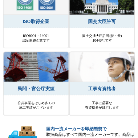
ISO取得企業
国交大臣許可
ISO9001・14001
国土交通大臣許可(特・般)
認証取得企業です
10448号です
民間・官公庁実績
工事有資格者
公共事業をはじめ多くの
工事に必要な
施工実績がございます
有資格者が対応します
国内一流メーカーを即納態勢で
取扱商品はすべて国内一流メーカーです。商品は