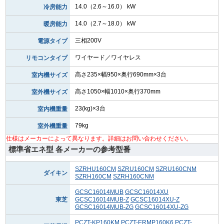
14.0（2.6～16.0） kW
冷房能力
14.0（2.7～18.0） kW
暖房能力
三相200V
電源タイプ
ワイヤード／ワイヤレス
リモコンタイプ
高さ235×幅950×奥行690mm×3台
室内機サイズ
高さ1050×幅1010×奥行370mm
室外機サイズ
23(kg)×3台
室内機重量
79kg
室外機重量
仕様はメーカーによって異なります。詳細はお問い合わせください。
標準省エネ型 各メーカーの参考型番
SZRHU160CM
SZRU160CM
SZRU160CNM
ダイキン
SZRH160CM
SZRH160CNM
GCSC16014MUB
GCSC16014XU
東芝
GCSC16014MUB-Z
GCSC16014XU-Z
GCSC16014MUB-ZG
GCSC16014XU-ZG
PCZT-KP160KM
PCZT-ERMP160K6
PCZT-