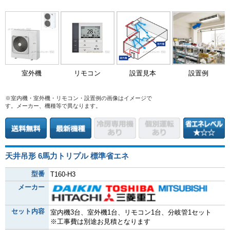
室外機
リモコン
設置見本
設置例
※室内機・室外機・リモコン・設置例の画像はイメージで
す。メーカー、機種等で異なります。
天井吊形 6馬力トリプル 標準省エネ
型番
T160-H3
メーカー
セット内容
室内機3台、室外機1台、リモコン1台、分岐管1セット
※工事費は別途お見積となります