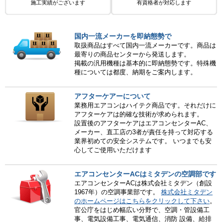
施工実績がございます
有資格者が対応します
国内一流メーカーを即納態勢で
取扱商品はすべて国内一流メーカーです。商品は
最寄りの商品センターから発送します。
掲載の汎用機種は基本的に即納態勢です。特殊機
種については都度、納期をご案内します。
アフターケアーについて
業務用エアコンはハイテク商品です。それだけに
アフターケアは的確な技術が求められます。
設置後のアフターケアはエアコンセンターAC、
メーカー、直工店の3者が責任を持って対応する
業界初めての安全システムです。 いつまでも安
心してご使用いただけます
エアコンセンターACはミタデンの空調部です
エアコンセンターACは株式会社ミタデン（創設
1967年）の空調事業部です。
株式会社ミタデン
のホームページはこちらをクリックして下さい
。
官公庁をはじめ幅広い分野で、空調・管設備工
事、電気設備工事、電気通信、消防 設備、給排