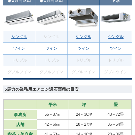
形2方向吹出
形1方向吹出
ト形
シングル
シングル
シングル
シングル
ツイン
ツイン
ツイン
ツイン
トリプル
トリプル
トリプル
トリプル
ダブルツイン
ダブルツイン
ダブルツイン
ダブルツイン
5馬力の業務用エアコン適応面積の目安
平米
坪
畳
事務所
56～87㎡
24～36坪
48～72畳
店舗
42～66㎡
18～27坪
36～54畳
喫茶・美容室
41～53㎡
14～18坪
28～36畳