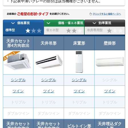
・下記表中薄いグレーの部分は該当機種がございません。
価格重視
価格・省エネ重視
効率重視
標準型
省エネ型
冷房専用型
天井カセット
天井吊形
床置形
壁掛形
形4方向吹出
シングル
シングル
シングル
シングル
ツイン
ツイン
ツイン
ツイン
トリプル
トリプル
トリプル
トリプル
ダブルツイン
ダブルツイン
ダブルツイン
ダブルツイン
天井カセット
天井カセット
天井埋込ダク
ビルトイン形