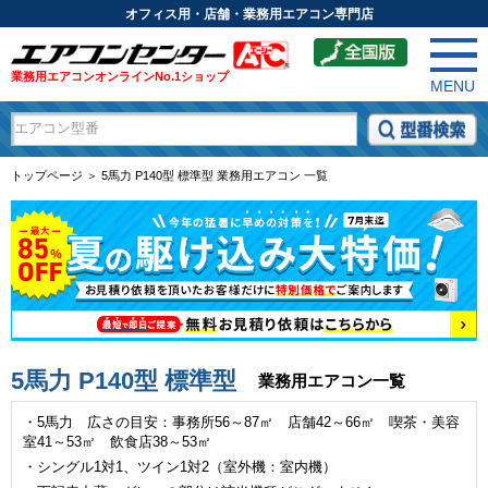
オフィス用・店舗・業務用エアコン専門店
業務用エアコンオンラインNo.1ショップ
MENU
トップページ ＞ 5馬力 P140型 標準型 業務用エアコン 一覧
5馬力 P140型 標準型
業務用エアコン一覧
・5馬力 広さの目安：事務所56～87㎡ 店舗42～66㎡ 喫茶・美容
室41～53㎡ 飲食店38～53㎡
・シングル1対1、ツイン1対2（室外機：室内機）