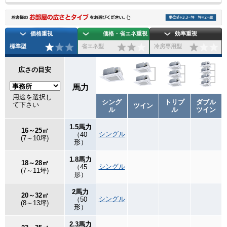
価格重視
価格・省エネ重視
効率重視
標準型
省エネ型
冷房専用型
広さの目安
馬力
用途を選択し
シング
トリプ
ダブル
て下さい
ツイン
ル
ル
ツイン
1.5馬力
16～25㎡
シングル
（40
(7～10坪)
形）
1.8馬力
18～28㎡
シングル
（45
(7～11坪)
形）
2馬力
20～32㎡
シングル
（50
(8～13坪)
形）
2.3馬力