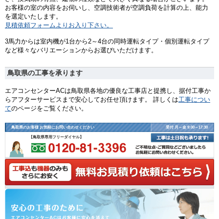
お客様の室の内容をお伺いし、空調技術者が空調負荷を計算の上、能力
を選定いたします。
見積依頼フォームよりお入り下さい。
3馬力からは室内機が1台から2～4台の同時運転タイプ・個別運転タイプ
など様々なバリエーションからお選びいただけます。
鳥取県の工事を承ります
エアコンセンターACは鳥取県各地の優良な工事店と提携し、据付工事か
らアフターサービスまで安心してお任せ頂けます。 詳しくは
工事につい
て
のページをご覧ください。
鳥取県のお客様 お気軽にお問い合わせください
受付 月～金 9:00～17:30
【鳥取県専用フリーダイヤル】