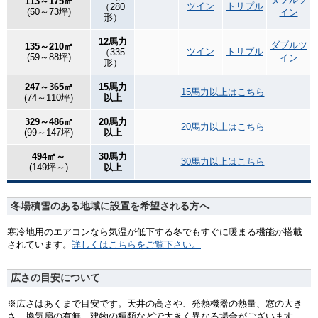
113～175㎡
ツイン
トリプル
（280
(50～73坪)
イン
形）
12馬力
ダブルツ
135～210㎡
ツイン
トリプル
（335
(59～88坪)
イン
形）
247～365㎡
15馬力
15馬力以上はこちら
(74～110坪)
以上
329～486㎡
20馬力
20馬力以上はこちら
(99～147坪)
以上
494㎡～
30馬力
30馬力以上はこちら
(149坪～)
以上
冬場積雪のある地域に設置を希望される方へ
寒冷地用のエアコンなら気温が低下する冬でもすぐに暖まる機能が搭載
されています。
詳しくはこちらをご覧下さい。
広さの目安について
※広さはあくまで目安です。天井の高さや、発熱機器の熱量、窓の大き
さ、換気扇の有無、建物の種類などで大きく異なる場合がございます。