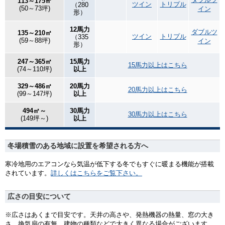
113～175㎡
ツイン
トリプル
（280
(50～73坪)
イン
形）
12馬力
ダブルツ
135～210㎡
ツイン
トリプル
（335
(59～88坪)
イン
形）
247～365㎡
15馬力
15馬力以上はこちら
(74～110坪)
以上
329～486㎡
20馬力
20馬力以上はこちら
(99～147坪)
以上
494㎡～
30馬力
30馬力以上はこちら
(149坪～)
以上
冬場積雪のある地域に設置を希望される方へ
寒冷地用のエアコンなら気温が低下する冬でもすぐに暖まる機能が搭載
されています。
詳しくはこちらをご覧下さい。
広さの目安について
※広さはあくまで目安です。天井の高さや、発熱機器の熱量、窓の大き
さ、換気扇の有無、建物の種類などで大きく異なる場合がございます。