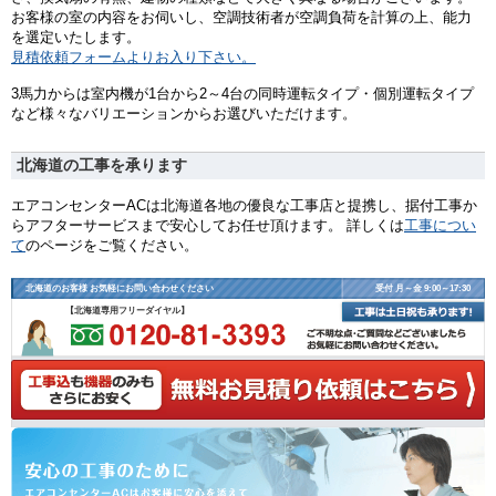
お客様の室の内容をお伺いし、空調技術者が空調負荷を計算の上、能力
を選定いたします。
見積依頼フォームよりお入り下さい。
3馬力からは室内機が1台から2～4台の同時運転タイプ・個別運転タイプ
など様々なバリエーションからお選びいただけます。
北海道の工事を承ります
エアコンセンターACは北海道各地の優良な工事店と提携し、据付工事か
らアフターサービスまで安心してお任せ頂けます。 詳しくは
工事につい
て
のページをご覧ください。
北海道のお客様 お気軽にお問い合わせください
受付 月～金 9:00～17:30
【北海道専用フリーダイヤル】