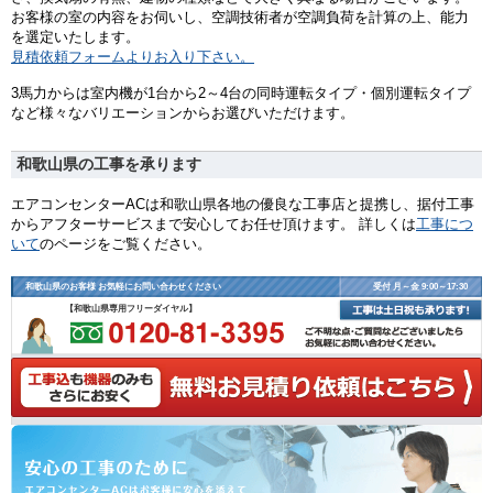
お客様の室の内容をお伺いし、空調技術者が空調負荷を計算の上、能力
を選定いたします。
見積依頼フォームよりお入り下さい。
3馬力からは室内機が1台から2～4台の同時運転タイプ・個別運転タイプ
など様々なバリエーションからお選びいただけます。
和歌山県の工事を承ります
エアコンセンターACは和歌山県各地の優良な工事店と提携し、据付工事
からアフターサービスまで安心してお任せ頂けます。 詳しくは
工事につ
いて
のページをご覧ください。
和歌山県のお客様 お気軽にお問い合わせください
受付 月～金 9:00～17:30
【和歌山県専用フリーダイヤル】