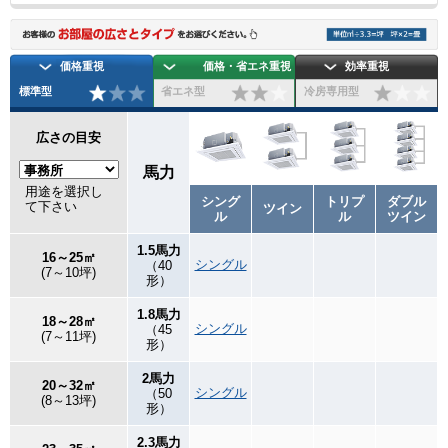
価格重視
価格・省エネ重視
効率重視
標準型
省エネ型
冷房専用型
広さの目安
馬力
用途を選択し
シング
トリプ
ダブル
て下さい
ツイン
ル
ル
ツイン
1.5馬力
16～25㎡
シングル
（40
(7～10坪)
形）
1.8馬力
18～28㎡
シングル
（45
(7～11坪)
形）
2馬力
20～32㎡
シングル
（50
(8～13坪)
形）
2.3馬力