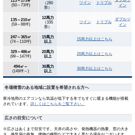
113～175㎡
ツイン
トリプル
（280
(50～73坪)
イン
形）
12馬力
ダブルツ
135～210㎡
ツイン
トリプル
（335
(59～88坪)
イン
形）
247～365㎡
15馬力
15馬力以上はこちら
(74～110坪)
以上
329～486㎡
20馬力
20馬力以上はこちら
(99～147坪)
以上
494㎡～
30馬力
30馬力以上はこちら
(149坪～)
以上
冬場積雪のある地域に設置を希望される方へ
寒冷地用のエアコンなら気温が低下する冬でもすぐに暖まる機能が搭載
されています。
詳しくはこちらをご覧下さい。
広さの目安について
※広さはあくまで目安です。天井の高さや、発熱機器の熱量、窓の大き
さ、換気扇の有無、建物の種類などで大きく異なる場合がございます。