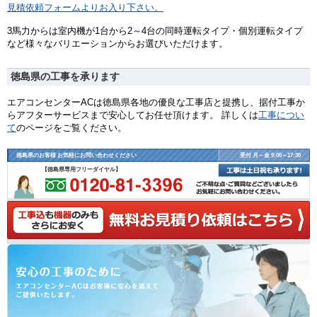
見積依頼フォームよりお入り下さい。
3馬力からは室内機が1台から2～4台の同時運転タイプ・個別運転タイプ
など様々なバリエーションからお選びいただけます。
徳島県の工事を承ります
エアコンセンターACは徳島県各地の優良な工事店と提携し、据付工事か
らアフターサービスまで安心してお任せ頂けます。 詳しくは
工事につい
て
のページをご覧ください。
徳島県のお客様 お気軽にお問い合わせください
受付 月～金 9:00～17:30
【徳島県専用フリーダイヤル】