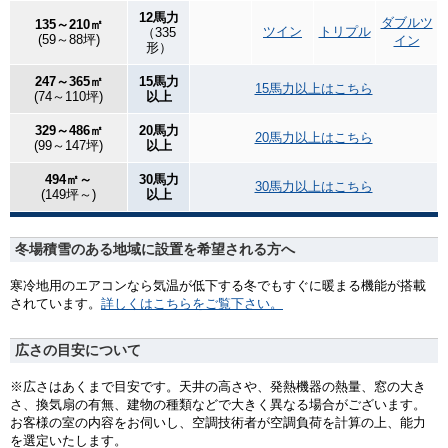
12馬力
ダブルツ
135～210㎡
ツイン
トリプル
（335
(59～88坪)
イン
形）
247～365㎡
15馬力
15馬力以上はこちら
(74～110坪)
以上
329～486㎡
20馬力
20馬力以上はこちら
(99～147坪)
以上
494㎡～
30馬力
30馬力以上はこちら
(149坪～)
以上
冬場積雪のある地域に設置を希望される方へ
寒冷地用のエアコンなら気温が低下する冬でもすぐに暖まる機能が搭載
されています。
詳しくはこちらをご覧下さい。
広さの目安について
※広さはあくまで目安です。天井の高さや、発熱機器の熱量、窓の大き
さ、換気扇の有無、建物の種類などで大きく異なる場合がございます。
お客様の室の内容をお伺いし、空調技術者が空調負荷を計算の上、能力
を選定いたします。