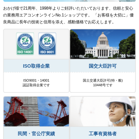
おかげ様で21周年、1998年よりご好評いただいております、信頼と安心
の業務用エアコンオンラインNo.1ショップです。 「お客様を大切に」優
良商品に長年の技術と信用を添え、感動価格でお応えします。
ISO取得企業
国交大臣許可
ISO9001・14001
国土交通大臣許可(特・般)
認証取得企業です
10448号です
民間・官公庁実績
工事有資格者