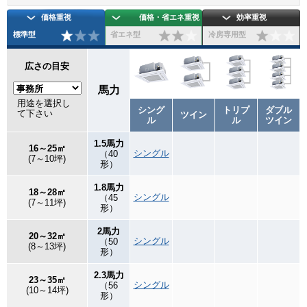
価格重視
価格・省エネ重視
効率重視
標準型
省エネ型
冷房専用型
広さの目安
馬力
用途を選択し
シング
トリプ
ダブル
て下さい
ツイン
ル
ル
ツイン
1.5馬力
16～25㎡
シングル
（40
(7～10坪)
形）
1.8馬力
18～28㎡
シングル
（45
(7～11坪)
形）
2馬力
20～32㎡
シングル
（50
(8～13坪)
形）
2.3馬力
23～35㎡
シングル
（56
(10～14坪)
形）