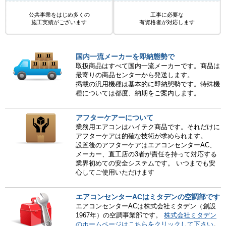
公共事業をはじめ多くの
工事に必要な
施工実績がございます
有資格者が対応します
国内一流メーカーを即納態勢で
取扱商品はすべて国内一流メーカーです。商品は
最寄りの商品センターから発送します。
掲載の汎用機種は基本的に即納態勢です。特殊機
種については都度、納期をご案内します。
アフターケアーについて
業務用エアコンはハイテク商品です。それだけに
アフターケアは的確な技術が求められます。
設置後のアフターケアはエアコンセンターAC、
メーカー、直工店の3者が責任を持って対応する
業界初めての安全システムです。 いつまでも安
心してご使用いただけます
エアコンセンターACはミタデンの空調部です
エアコンセンターACは株式会社ミタデン（創設
1967年）の空調事業部です。
株式会社ミタデン
のホームページはこちらをクリックして下さい
。