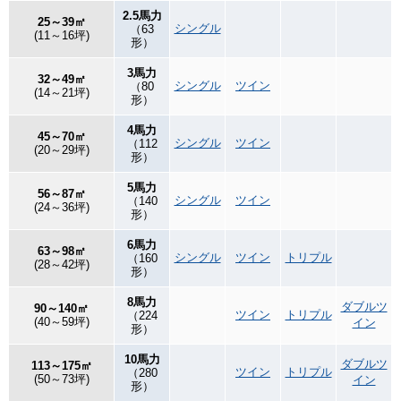
2.5馬力
25～39㎡
シングル
（63
(11～16坪)
形）
3馬力
32～49㎡
シングル
ツイン
（80
(14～21坪)
形）
4馬力
45～70㎡
シングル
ツイン
（112
(20～29坪)
形）
5馬力
56～87㎡
シングル
ツイン
（140
(24～36坪)
形）
6馬力
63～98㎡
シングル
ツイン
トリプル
（160
(28～42坪)
形）
8馬力
ダブルツ
90～140㎡
ツイン
トリプル
（224
(40～59坪)
イン
形）
10馬力
ダブルツ
113～175㎡
ツイン
トリプル
（280
(50～73坪)
イン
形）