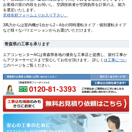
お客様の室の内容をお伺いし、空調技術者が空調負荷を計算の上、能力
を選定いたします。
見積依頼フォームよりお入り下さい。
3馬力からは室内機が1台から2～4台の同時運転タイプ・個別運転タイプ
など様々なバリエーションからお選びいただけます。
青森県の工事を承ります
エアコンセンターACは青森県各地の優良な工事店と提携し、据付工事か
らアフターサービスまで安心してお任せ頂けます。 詳しくは
工事につい
て
のページをご覧ください。
青森県のお客様 お気軽にお問い合わせください
受付 月～金 9:00～17:30
【青森県専用フリーダイヤル】