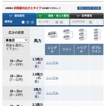
価格重視
価格・省エネ重視
効率重視
標準型
省エネ型
冷房専用型
広さの目安
馬力
用途を選択し
シング
トリプ
ダブル
て下さい
ツイン
ル
ル
ツイン
1.5馬力
16～25㎡
シングル
（40
(7～10坪)
形）
1.8馬力
18～28㎡
シングル
（45
(7～11坪)
形）
2馬力
20～32㎡
シングル
（50
(8～13坪)
形）
2.3馬力