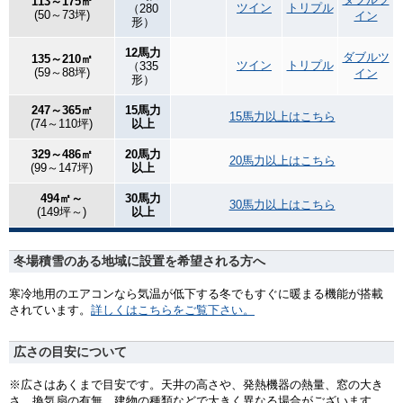
113～175㎡
ツイン
トリプル
（280
(50～73坪)
イン
形）
12馬力
ダブルツ
135～210㎡
ツイン
トリプル
（335
(59～88坪)
イン
形）
247～365㎡
15馬力
15馬力以上はこちら
(74～110坪)
以上
329～486㎡
20馬力
20馬力以上はこちら
(99～147坪)
以上
494㎡～
30馬力
30馬力以上はこちら
(149坪～)
以上
冬場積雪のある地域に設置を希望される方へ
寒冷地用のエアコンなら気温が低下する冬でもすぐに暖まる機能が搭載
されています。
詳しくはこちらをご覧下さい。
広さの目安について
※広さはあくまで目安です。天井の高さや、発熱機器の熱量、窓の大き
さ、換気扇の有無、建物の種類などで大きく異なる場合がございます。