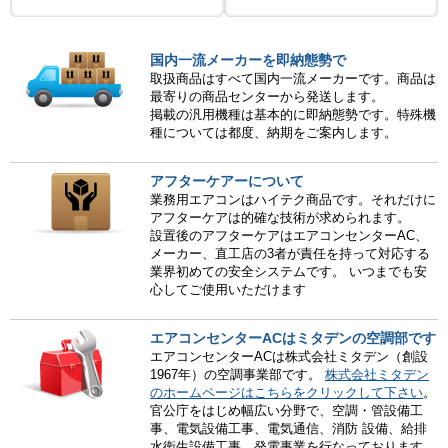
国内一流メーカーを即納態勢で
取扱商品はすべて国内一流メーカーです。商品は
最寄りの商品センターから発送します。
掲載の汎用機種は基本的に即納態勢です。特殊機
種については都度、納期をご案内します。
アフターケアーについて
業務用エアコンはハイテク商品です。それだけに
アフターケアは的確な技術が求められます。
設置後のアフターケアはエアコンセンターAC、
メーカー、直工店の3者が責任を持って対応する
業界初めての安全システムです。 いつまでも安
心してご使用いただけます
エアコンセンターACはミタデンの空調部です
エアコンセンターACは株式会社ミタデン（創設
1967年）の空調事業部です。
株式会社ミタデン
のホームページはこちらをクリックして下さい
。
官公庁をはじめ幅広い分野で、空調・管設備工
事、電気設備工事、電気通信、消防 設備、給排
水衛生設備工事、発電事業を行なっております。