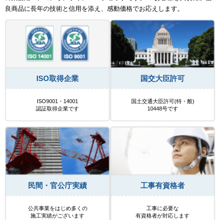
良商品に長年の技術と信用を添え、感動価格でお応えします。
ISO取得企業
国交大臣許可
ISO9001・14001
国土交通大臣許可(特・般)
認証取得企業です
10448号です
民間・官公庁実績
工事有資格者
公共事業をはじめ多くの
工事に必要な
施工実績がございます
有資格者が対応します