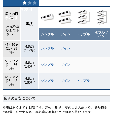
学校用
広さの目
学校用
安
馬力
用途を選
択して下
ダブルツ
さい
シングル
ツイン
トリプル
イン
45～70㎡
4馬力
シングル
ツイン
(20～29
（112形）
坪)
56～87㎡
5馬力
シングル
ツイン
(24～36
（140形）
坪)
63～98㎡
6馬力
シングル
ツイン
トリプル
(28～42
（160形）
坪)
広さの目安について
※表はあくまでも目安です。建物、用途、室の天井の高さや、発熱機器
の熱量、窓の大きさ、換気扇の有無などで負荷が異なります。