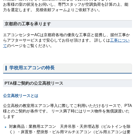
お客様の室の状況をお伺いし、専門スタッフが空調負荷を計算の上、能
力を選定します。 見積依頼フォームよりご依頼下さい。
京都府の工事を承ります
エアコンセンターACは京都府各地の優良な工事店と提携し、据付工事か
らアフターサービスまで安心してお任せ頂けます。 詳しくは
工事につい
て
のページをご覧ください。
学校用エアコンの特長
PTA様ご契約の公立高校リース
公立高校リースとは
公立高校の教室用エアコン導入に際してご利用いただけるリースで、PTA
様とのご契約が条件です。 リース満了時にはリース物件を無償譲渡いた
します
対象商品：業務用エアコン 天井吊形・天井埋込形（ビルトインを除
く）・床置形・壁掛形・ビル用マルチエアコン（ビル用エアコンは要