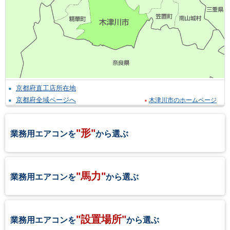
京都府直工店所在地
京都府全域ページへ
木津川市のホームページ
"形"
業務用エアコンを
から選ぶ
"馬力"
業務用エアコンを
から選ぶ
"設置場所"
業務用エアコンを
から選ぶ