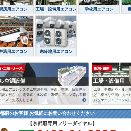
厨房用エアコン
工場・設備用エアコン
学校用エアコン
中温用エアコン
寒冷地用エアコン
ル空調設備
工場・設備用
ル用エアコンシステム空調全般、更新、増設、新規導入
工場、事務所やビル、
相談ください。電気式・水冷式・GHPエアコン等お客様
ど、様々な空間にあっ
ニーズにお応えします。
パッケージエアコンの
都府のお客様 お気軽にお問い合わせください
【京都府専用フリーダイヤル】