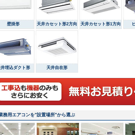
壁掛形
天井カセット形2方向
天井カセット形1方向
天井埋込ダクト形
天井自在形
業務用エアコンを
"設置場所"
から選ぶ