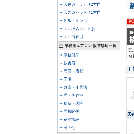
天井カセット形2方向
天井カセット形1方向
ビルトイン形
天井埋込ダクト形
天井自在形
業務用エアコン 設置場所一覧
緊
事務所系
お
飲食店
商店・店舗
工場
倉庫・作業場
理・美容室
病院・医院
学校関係
天
宿泊施設
その他