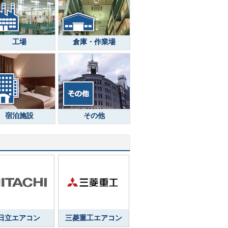
工場
倉庫・作業場
宿泊施設
その他
日立エアコン
三菱重工エアコン