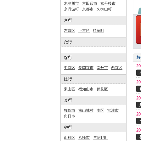
木津川市
京田辺市
京丹後市
京丹波町
京都市
久御山町
さ行
左京区
下京区
精華町
た行
お
な行
2
中京区
長岡京市
南丹市
西京区
は行
2
東山区
福知山市
伏見区
2
ま行
舞鶴市
南山城村
南区
宮津市
2
向日市
や行
2
山科区
八幡市
与謝野町