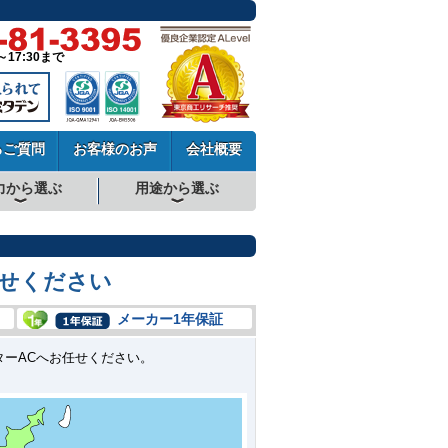
～17:30まで
るご質問
お客様のお声
会社概要
力から選ぶ
用途から選ぶ
厨房用エアコン
工場・設備用エアコン
学校用エアコン
農業用エアコン
ビル用マルチエアコン
中温用エアコン
寒冷地用エアコン
せください
メーカー1年保証
ーACへお任せください。