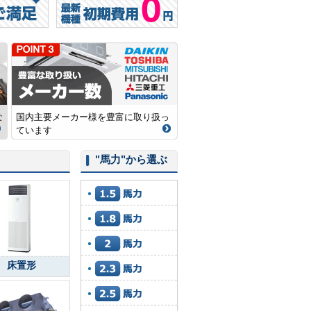
な
国内主要メーカー様を豊富に取り扱っ
ています
"馬力"
から選ぶ
床置形