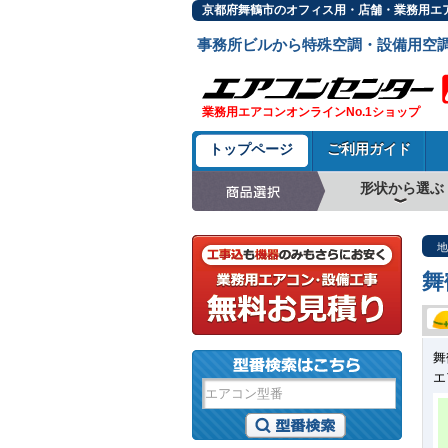
京都府舞鶴市のオフィス用・店舗・業務用エア
事務所ビルから特殊空調・設備用空
業務用エアコンオンラインNo.1ショップ
トップページ
ご利用ガイド
形状から選ぶ
天井カセット形4方
ラウンドフロー
天井吊形
床置形
壁掛形
天井カセット形2方
天井カセット形1方
ビルトイン形
天井埋込ダクト形
天井自在形
地
舞
舞
エ