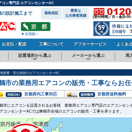
コン専門店 エアコンセンターAC
豊富な
調の設計施工まで
価格保証
公共事業実績
[受付時間／月～金]9:00
全国版へ
お支払・配送
工事について
アフターサービス
よくあ
設置場所から選ぶ
メーカーから選ぶ
馬
向
向
向
事務所系
飲食店
商店・店舗
工場
倉庫・作業場
理・美容室
病院・医院
学校関係
宿泊施設
その他
ダイキンエアコン
東芝エアコン
三菱電機エアコン
日立エアコン
三菱重工エアコン
1.5馬力
1.8馬力
2馬力
2.3馬力
2.5馬力
3馬力
4馬力
5馬力
6馬力
8馬力
10馬力
12馬力
域密着・安心技術のエアコンセンターAC
鶴市の業務用エアコンの販売・工事ならお任
京都府内工事対応
京都府送料無料
鶴市にエアコンを設置されるお客様 業務用エアコン専門店のエアコンセンタ
アコンセンターACでは舞鶴市全域のエアコンの販売・工事を承ります。