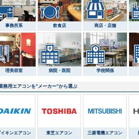
事務所系
飲食店
商店・店舗
理美容室
病院・医院
学校関係
業務用エアコンを
"メーカー"
から選ぶ
ダイキンエアコン
東芝エアコン
三菱電機エアコン