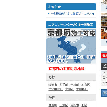
お知らせ
一般家庭向けに設置されたい方
エアコンセンターACは全国施工
ビ
京都府の工事対応地域
ビ
あ行
ご
の
綾部市
井手町
伊根町
右京区
宇治田原町
宇治市
大山崎町
京
か行
笠置町
上京区
亀岡市
北区