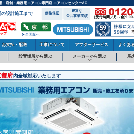
ス用・店舗・業務用エアコン専門店 エアコンセンターAC
豊富な
調の設計施工まで
価格保証
公共事業実績
[受付時間／月～金]9:00
ョップ
全国版へ
お支払・配送
工事について
アフターサービス
よくあ
設置場所から選ぶ
メーカーから選ぶ
馬
向
向
向
事務所系
飲食店
商店・店舗
工場
倉庫・作業場
理・美容室
病院・医院
学校関係
宿泊施設
その他
ダイキンエアコン
東芝エアコン
三菱電機エアコン
日立エアコン
三菱重工エアコン
1.5馬力
1.8馬力
2馬力
2.3馬力
2.5馬力
3馬力
4馬力
5馬力
6馬力
8馬力
10馬力
12馬力
京都府
内全域対応いたします