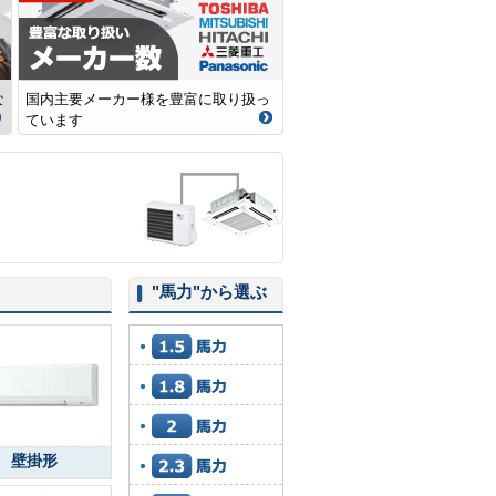
な
国内主要メーカー様を豊富に取り扱っ
ています
"馬力"
から選ぶ
壁掛形