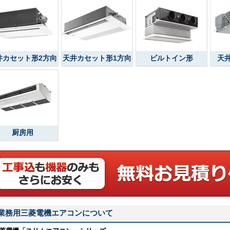
井カセット形2方向
天井カセット形1方向
ビルトイン形
天
厨房用
業務用三菱電機エアコンについて