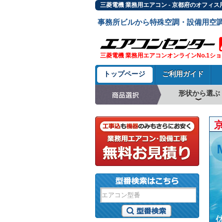
三菱電機 業務用エアコン - 京都府のオフィ
事務所ビルから特殊空調・設備用空
三菱電機 業務用エアコンオンラインNo.1シ
トップページ
ご利用ガイド
形状から選ぶ
天井カセット形4方
ラウンドフロー
天井吊形
床置形
壁掛形
天井カセット形2方
天井カセット形1方
ビルトイン形
天井埋込ダクト形
天井自在形