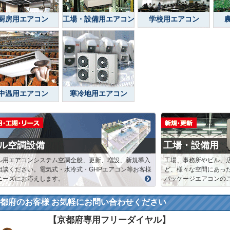
厨房用エアコン
工場・設備用エアコン
学校用エアコン
中温用エアコン
寒冷地用エアコン
ル空調設備
工場・設備用
ル用エアコンシステム空調全般、更新、増設、新規導入
工場、事務所やビル、
相談ください。電気式・水冷式・GHPエアコン等お客様
ど、様々な空間にあっ
ニーズにお応えします。
パッケージエアコンの
都府のお客様 お気軽にお問い合わせください
【京都府専用フリーダイヤル】