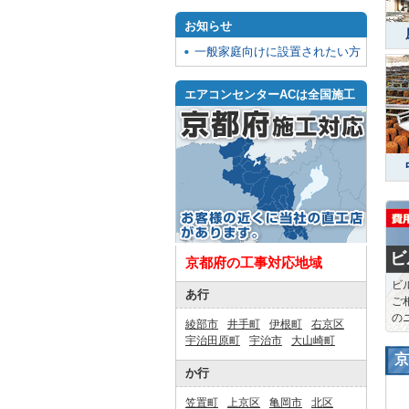
お知らせ
一般家庭向けに設置されたい方
エアコンセンターACは全国施工
ビ
京都府の工事対応地域
ビ
あ行
ご
の
綾部市
井手町
伊根町
右京区
宇治田原町
宇治市
大山崎町
京
か行
笠置町
上京区
亀岡市
北区