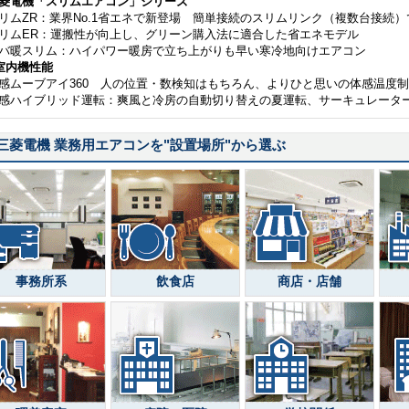
菱電機「スリムエアコン」シリーズ
リムZR：業界No.1省エネで新登場 簡単接続のスリムリンク（複数台接続
リムER：運搬性が向上し、グリーン購入法に適合した省エネモデル
バ暖スリム：ハイパワー暖房で立ち上がりも早い寒冷地向けエアコン
室内機性能
感ムーブアイ360 人の位置・数検知はもちろん、よりひと思いの体感温度
感ハイブリッド運転：爽風と冷房の自動切り替えの夏運転、サーキュレータ
三菱電機 業務用エアコンを
"設置場所"
から選ぶ
事務所系
飲食店
商店・店舗