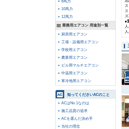
三
8馬力
ス
10馬力
ス
ズ
12馬力
●
業務用エアコン 用途別一覧
人
人
厨房用エアコン
工場・設備用エアコン
学校用エアコン
農業用エアコン
ビル用マルチエアコン
中温用エアコン
寒冷地用エアコン
知ってくださいACのこと
ACはNo.1なのは
施工品質の追求
ACを選んだ決め手
当社の理念