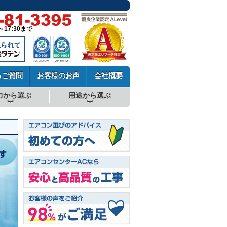
～17:30まで
るご質問
お客様のお声
会社概要
力から選ぶ
用途から選ぶ
厨房用エアコン
工場・設備用エアコン
学校用エアコン
農業用エアコン
ビル用マルチエアコン
中温用エアコン
寒冷地用エアコン