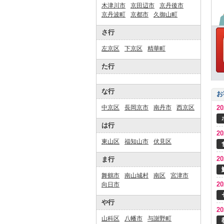
木津川市
京田辺市
京丹後市
京丹波町
京都市
久御山町
さ行
左京区
下京区
精華町
た行
な行
お
中京区
長岡京市
南丹市
西京区
2
は行
2
東山区
福知山市
伏見区
2
ま行
舞鶴市
南山城村
南区
宮津市
2
向日市
や行
2
山科区
八幡市
与謝野町