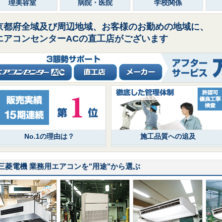
理美容室
病院・医院
学校関係
京都府全域及び周辺地域、お客様のお勤めの地域に、
エアコンセンターACの直工店がございます
No.1の理由は？
施工品質への追及
三菱電機 業務用エアコンを
"用途"
から選ぶ