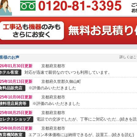
客様のお声
詳しくはこ
026年01月30日更新
京都府京都市
ホテル客室
対応が迅速で親切なのでいつも利用しています。
025年10月13日更新
京都府久世郡久御山町
食料品販売店
※評価のみいただきました
025年10月08日更新
京都府京都市
鰻料理店厨房等
※評価のみいただきました
025年08月25日更新
京都府京都市
セレクトショップ
電話での交渉でしたが、丁寧にご対応いただ...(続きを読
025年08月05日更新
京都府京都市
教育機関教室
エアコン本体価格には納得できるが、設置工...(続きを読む)