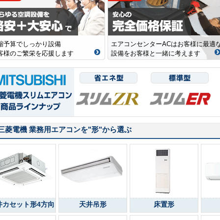
縮予算でしっかり設備
エアコンセンターACはお客様に最適
客様のご繁栄を応援します
設備をお客様と一緒に考えます
三菱電機 業務用エアコンを
"形"
から選ぶ
井カセット形4方向
天井吊形
床置形