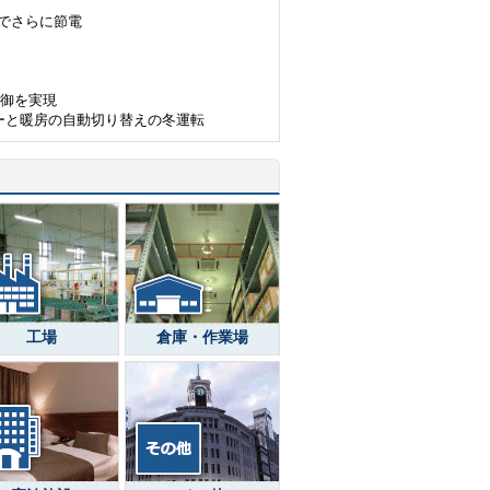
）でさらに節電
制御を実現
ーと暖房の自動切り替えの冬運転
工場
倉庫・作業場