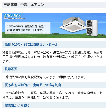
三菱電機 中温用エアコン
温度を10℃～28℃に自動コントロール
冷暖自動運転により、室温を10℃～28℃の一定温度範囲に制御。食品加
工工場や調理施設をはじめ、制御室や機械室など幅広くご利用いただけ
ます。
洗浄不要
圧縮機故障の際も既設配管をそのままご利用いただけます。
夏も冬も自動的に一定範囲で室温を制御
一度の温度設定で、夏季・冬季の季節に応じて冷房・暖房を自動的に切
り換え、室温を年間通して一定範囲に保ちます。
耐食性がより強く