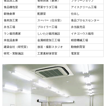
食品加工業
食材卸業（倉庫）
フラワーショップ
食品梱包室
野菜サラダ工場
アイスクリーム工場
穀物倉庫
配膳室
仕出し
食肉加工業
スーパー（仕分室）
食品プロセスセンター
弁当工場
ブロイラー工場
弁当販売店
ラン栽培農家
しいたけ栽培施設
イチゴハウス栽培
米低温倉庫
金属精密加工工場
精密機械工場
建築会社（研究室）
放送・撮影スタジオ
動物飼育室
研究・実験施設
工業素材保管室
電算室