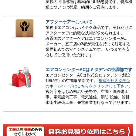
掲載の汎用機種は基本的に即納態勢です。特殊機
種については都度、納期をご案内します。
アフターケアーについて
業務用エアコンはハイテク商品です。それだけに
アフターケアは的確な技術が求められます。
設置後のアフターケアはエアコンセンターAC、
メーカー、直工店の3者が責任を持って対応する
業界初めての安全システムです。 いつまでも安
心してご使用いただけます
エアコンセンターACはミタデンの空調部です
エアコンセンターACは株式会社ミタデン（創設
1967年）の空調事業部です。
株式会社ミタデン
のホームページはこちらをクリックして下さい
。
官公庁をはじめ幅広い分野で、空調・管設備工
事、電気設備工事、電気通信、消防 設備、給排
水衛生設備工事、発電事業を行なっております。