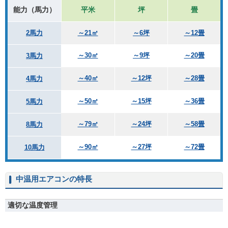
能力（馬力）
平米
坪
畳
2馬力
～21㎡
～6坪
～12畳
～30㎡
～9坪
～20畳
3馬力
～40㎡
～12坪
～28畳
4馬力
～50㎡
～15坪
～36畳
5馬力
～79㎡
～24坪
～58畳
8馬力
～90㎡
～27坪
～72畳
10馬力
中温用エアコンの特長
適切な温度管理