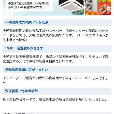
年間消費電力の約50%を低減
冷暖運転期間の長い食品工場やスーパー、流通センターや商店のバック
ヤードなどでは、大幅に電気代を節約できます。（15年前のダイキン製
従来機との比較）
1年中一定温度を保ちます
冷暖房自動運転切替機能で、簡易な恒温運転が可能です。リモコンで温
度設定するだけで冷暖の切替を自動で行います。
運転温度範囲が広がりました
インバーターで暖房室内運転温度範囲の下限を15℃～10℃へと広げまし
た。
深夜営業でも静音設計
夜間自動静音モードで、環境基本法の騒音規制値を順守いたしました。