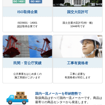
ISO取得企業
国交大臣許可
ISO9001・14001
国土交通大臣許可(特・般)
認証取得企業です
10448号です
民間・官公庁実績
工事有資格者
公共事業をはじめ多くの
工事に必要な
施工実績がございます
有資格者が対応します
国内一流メーカーを即納態勢で
取扱商品はすべて国内一流メーカーです。商品は
最寄りの商品センターから発送します。