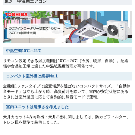
東芝 中温用エアコン
中温空調10℃～24℃
リモコン設定できる温度範囲は10℃～24℃（冷房、暖房、自動）。配送
場や食品加工場に適した中温域温度管理が可能です。
コンパクト室外機は業界No.1
全機種1ファンタイプで設置場所を選ばないコンパクトサイズ。「自動静
音モード」は立ち上がり時、高負荷時を除いて、室内が安定状態にある
ときには室外温度に応じて自動的に静音モードで運転。
室内ユニットは清潔さを考えました
天井カセット4方向吹出・天井吊形に関しましては、防カビフィルター、
ドレン皿を標準で装備しました。