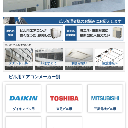
ビル管理者様のお悩みにお応えします
テナント工事
いますぐに
利きが悪い
個別運転へ
店子に迷惑をかけられない
急きょ空調機を追加したい
あまり冷えない、暖まらない
同時運転タイプからの更新
ビル用エアコンメーカー別
ダイキンビル用
東芝ビル用
三菱電機ビル用