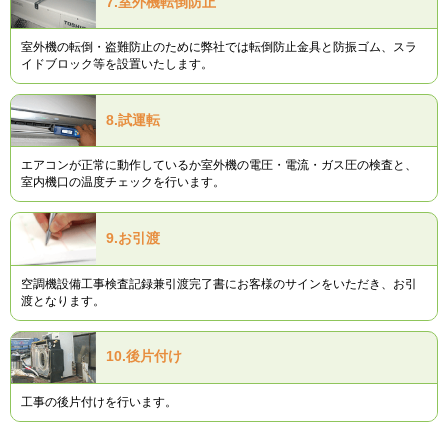
7.
室外機転倒防止
室外機の転倒・盗難防止のために弊社では転倒防止金具と防振ゴム、スラ
イドブロック等を設置いたします。
8.
試運転
エアコンが正常に動作しているか室外機の電圧・電流・ガス圧の検査と、
室内機口の温度チェックを行います。
9.
お引渡
空調機設備工事検査記録兼引渡完了書にお客様のサインをいただき、お引
渡となります。
10.
後片付け
工事の後片付けを行います。