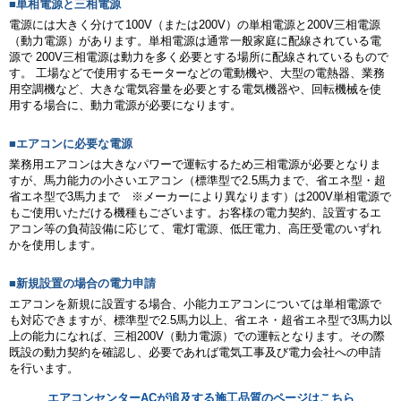
■単相電源と三相電源
電源には大きく分けて100V（または200V）の単相電源と200V三相電源
（動力電源）があります。単相電源は通常一般家庭に配線されている電
源で 200V三相電源は動力を多く必要とする場所に配線されているもので
す。 工場などで使用するモーターなどの電動機や、大型の電熱器、業務
用空調機など、大きな電気容量を必要とする電気機器や、回転機械を使
用する場合に、動力電源が必要になります。
■エアコンに必要な電源
業務用エアコンは大きなパワーで運転するため三相電源が必要となりま
すが、馬力能力の小さいエアコン（標準型で2.5馬力まで、省エネ型・超
省エネ型で3馬力まで ※メーカーにより異なります）は200V単相電源で
もご使用いただける機種もございます。お客様の電力契約、設置するエ
アコン等の負荷設備に応じて、電灯電源、低圧電力、高圧受電のいずれ
かを使用します。
■新規設置の場合の電力申請
エアコンを新規に設置する場合、小能力エアコンについては単相電源で
も対応できますが、標準型で2.5馬力以上、省エネ・超省エネ型で3馬力以
上の能力になれば、三相200V（動力電源）での運転となります。その際
既設の動力契約を確認し、必要であれば電気工事及び電力会社への申請
を行います。
エアコンセンターACが追及する施工品質のページはこちら