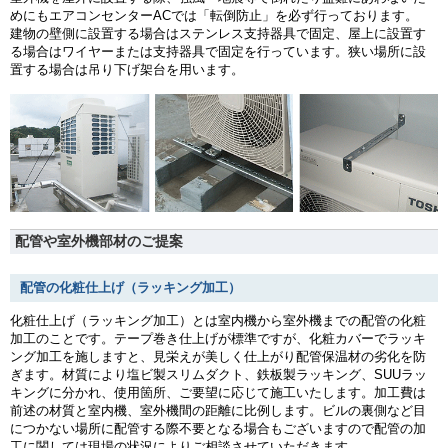
めにもエアコンセンターACでは「転倒防止」を必ず行っております。
建物の壁側に設置する場合はステンレス支持器具で固定、屋上に設置す
る場合はワイヤーまたは支持器具で固定を行っています。狭い場所に設
置する場合は吊り下げ架台を用います。
配管や室外機部材のご提案
配管の化粧仕上げ（ラッキング加工）
化粧仕上げ（ラッキング加工）とは室内機から室外機までの配管の化粧
加工のことです。テープ巻き仕上げが標準ですが、化粧カバーでラッキ
ング加工を施しますと、見栄えが美しく仕上がり配管保温材の劣化を防
ぎます。材質により塩ビ製スリムダクト、鉄板製ラッキング、SUUラッ
キングに分かれ、使用箇所、ご要望に応じて施工いたします。加工費は
前述の材質と室内機、室外機間の距離に比例します。ビルの裏側など目
につかない場所に配管する際不要となる場合もございますので配管の加
工に関しては現場の状況によりご相談させていただきます。