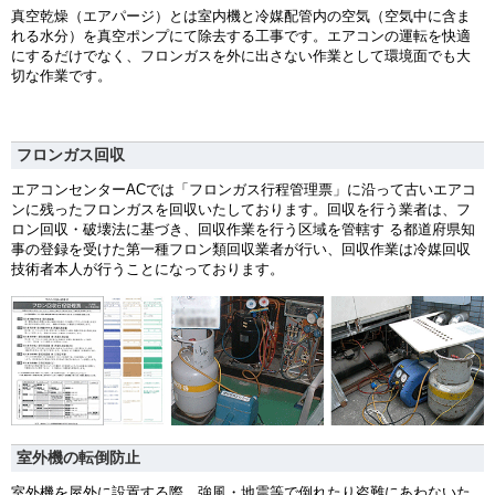
真空乾燥（エアパージ）とは室内機と冷媒配管内の空気（空気中に含ま
れる水分）を真空ポンプにて除去する工事です。エアコンの運転を快適
にするだけでなく、フロンガスを外に出さない作業として環境面でも大
切な作業です。
フロンガス回収
エアコンセンターACでは「フロンガス行程管理票」に沿って古いエアコ
ンに残ったフロンガスを回収いたしております。回収を行う業者は、フ
ロン回収・破壊法に基づき、回収作業を行う区域を管轄す る都道府県知
事の登録を受けた第一種フロン類回収業者が行い、回収作業は冷媒回収
技術者本人が行うことになっております。
室外機の転倒防止
室外機を屋外に設置する際、強風・地震等で倒れたり盗難にあわないた