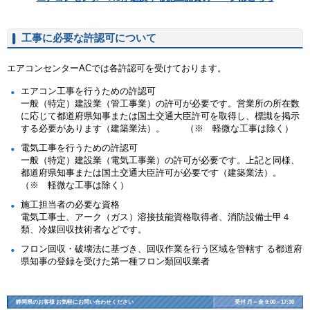
工事に必要な許認可について
エアコンセンターACでは各許認可を受けております。
エアコン工事を行うための許認可
一般（特定）建設業（管工事業）の許可が必要です。営業所の所在数
に応じて都道府県知事または国土交通大臣許可を取得し、標識を掲示
する必要があります（建築業法）。 （※ 軽微な工事は除く）
電気工事を行うための許認可
一般（特定）建設業（電気工事業）の許可が必要です。上記と同様、
都道府県知事または国土交通大臣許可が必要です（建築業法）。
（※ 軽微な工事は除く）
施工担当者の必要な資格
電気工事士、アーク（ガス）溶接技能資格取得者、消防設備士甲４
類、冷媒回収技術者などです。
フロン回収・破壊法に基づき、回収作業を行う区域を管轄す る都道府
県知事の登録を受けた第一種フロン類回収業者
静岡県のお客様 お気軽にお問い合わせください
受付 月～金 9:00～17:30