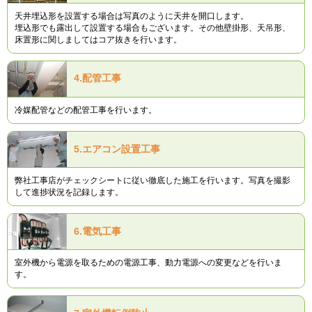
天井埋込形を設置する場合は写真のように天井を開口します。
埋込形でも露出して設置する場合もございます。その他壁掛形、天吊形、
床置形に関しましてはコア抜きを行います。
4.
配管工事
冷媒配管などの配管工事を行います。
5.
エアコン設置工事
弊社工事店がチェックシートに従い徹底した施工を行います。写真を撮影
して進捗状況を記録します。
6.
電気工事
室外機から電源を取るための電源工事、動力電源への変更などを行いま
す。