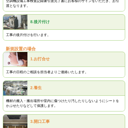
空調機設備工事検査記録兼引渡完了書にお客様のサインをいただき、お引
渡となります。
8.
後片付け
工事の後片付けを行います。
新規設置の場合
1.
お打合せ
工事の日程のご相談を担当者よりご連絡いたします。
2.
養生
機材の搬入・搬出場所や室内に傷つけたり汚したりしないようにシートを
かぶせたりなどして保護します。
3.
開口工事