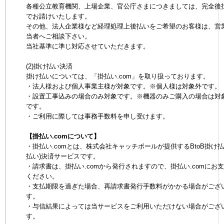
各種公立教育機関、上場企業、官公庁さまにつきましては、完全後
でお請けいたします。
その他、法人企業様など経理処理上後払いをご希望のお客様は、営
当者へご相談下さい。
当社基準に準じ対応させていただきます。
(2)掛け払い決済
掛け払いについては、「掛払い.com」を取り扱っております。
・法人様および個人事業主様が対象です。※個人様は対象外です。
・設置工事込みの場合のみ対象です。※機器のみご購入の場合は対
です。
・ご利用に際しては事務手数料を申し受けます。
【掛払い.comについて】
・掛払い.comとは、株式会社キャッチボールが提供するBtoB掛け払
払い)決済サービスです。
・請求書は、掛払い.comから発行されますので、掛払い.comにお
ください。
・支払期限を過ぎた場合、再請求書発行手数料がかかる場合がござ
す。
・与信結果によっては当サービスをご利用いただけない場合がござ
す。