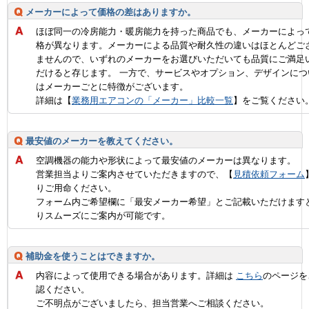
メーカーによって価格の差はありますか。
ほぼ同一の冷房能力・暖房能力を持った商品でも、メーカーによっ
格が異なります。メーカーによる品質や耐久性の違いはほとんどご
ませんので、いずれのメーカーをお選びいただいても品質にご満足
だけると存じます。 一方で、サービスやオプション、デザインにつ
はメーカーごとに特徴がございます。
詳細は【
業務用エアコンの「メーカー」比較一覧
】をご覧ください
最安値のメーカーを教えてください。
空調機器の能力や形状によって最安値のメーカーは異なります。
営業担当よりご案内させていただきますので、【
見積依頼フォーム
りご用命ください。
フォーム内ご希望欄に「最安メーカー希望」とご記載いただけます
りスムーズにご案内が可能です。
補助金を使うことはできますか。
内容によって使用できる場合があります。詳細は
こちら
のページを
認ください。
ご不明点がございましたら、担当営業へご相談ください。