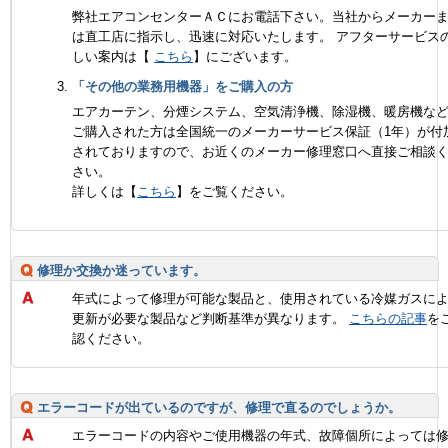
弊社エアコンセンターＡＣにお電話下さい。当社からメーカー
は直工店に指示し、迅速に対応いたします。 アフターサービス
しい案内は【
こちら
】にございます。
「その他の業務用機器」をご購入の方
エアカーテン、分煙システム、空気清浄機、除湿機、暖房機な
ご購入された方は全国統一のメーカーサービス保証（1年）が付
されておりますので、お近くのメーカー修理窓口へ直接ご相談
さい。
詳しくは【
こちら
】をご覧ください。
修理か交換か迷っています。
年式によって修理が可能な製品と、使用されている冷媒ガスに
更新が必要な製品など判断基準が異なります。
こちらの記事
を
認ください。
エラーコードが出ているのですが、修理で直るのでしょうか。
エラーコードの内容やご使用機器の年式、故障個所によっては