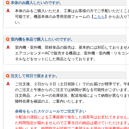
本体のみ購入したいのですが。
本体のみをご購入いただき、工事はお客様の方でご手配いただくこ
可能です。機器本体のみ専用見積フォームの【
こちら
】からお入り
い。
室内機を単品で購入したいのですが。
室内機・室外機、部材単品の販売は、基本的には対応しておりませ
エアコンセンターACで販売する機器は、室外機・室内機・リモコン
ネルなどをセットにした商品となっております。
注文して何日で届きますか。
ご注文後、２日から３日（土日祝除く）でのお届けが標準です。午
のご注文と午後からのご注文では納期が異なる可能性がございます
注文商品、メーカーの在庫状況、配送地域によって納期が異なりま
随時在庫を確認の上、ご案内いたします。
余裕をもったスケジュールでご注文下さい
※配送の遅延による工事延期で発生した損害等はお支払できません
た時間指定が賜れませんので工事当日の納品は避けていただけます
お願いします。時間指定が可能でご希望される場合は別途費用が発