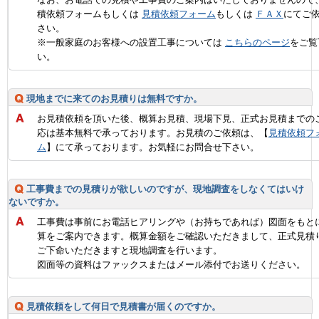
積依頼フォームもしくは
見積依頼フォーム
もしくは
ＦＡＸ
にてご
さい。
※一般家庭のお客様への設置工事については
こちらのページ
をご覧
い。
現地までに来てのお見積りは無料ですか。
お見積依頼を頂いた後、概算お見積、現場下見、正式お見積までの
応は基本無料で承っております。お見積のご依頼は、【
見積依頼フ
ム
】にて承っております。お気軽にお問合せ下さい。
工事費までの見積りが欲しいのですが、現地調査をしなくてはいけ
ないですか。
工事費は事前にお電話ヒアリングや（お持ちであれば）図面をもと
算をご案内できます。概算金額をご確認いただきまして、正式見積
ご下命いただきますと現地調査を行います。
図面等の資料はファックスまたはメール添付でお送りください。
見積依頼をして何日で見積書が届くのですか。