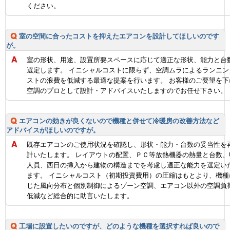
ください。
室の空間に合ったコストを抑えたエアコンを設計してほしいのです
が。
室の形状、用途、設置所要スペースに応じて適正な形状、能力と台
選定します。 イニシャルコストに限らず、空調ムラによるランニン
ストの浪費を低減する最適な提案を行います。 お客様のご要望を下
空調のプロとして設計・アドバイスいたしますのでお任せ下さい。
エアコンの効きが良くないので機種と併せて冷暖房の改善方法など
アドバイスがほしいのですが。
既存エアコンのご使用状況を確認し、形状・能力・台数の妥当性を
計いたします。 レイアウトの配置、ＰＣ等放熱機器の熱量と台数、
人員、西日の挿入から建物の構造までを考慮し適正な能力を選定い
ます。 イニシャルコスト（初期投資費用）の圧縮はもとより、機種
じた風向分布と個別制御によるゾーン空調、エアコン以外の空調負
低減など総合的に助言いたします。
工場に設置したいのですが、どのような機種を選択すれば良いので