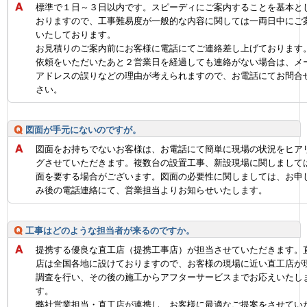
標準で１日～３日以内です。スピーディにご案内することを基本と
おりますので、工事難易度が一般的な内容に関しては一両日中にご
いたしております。
お見積りのご案内前にお客様に電話にてご連絡差し上げております
依頼をいただいたあと２営業日を経過しても連絡がない場合は、メ
アドレスの誤りなどの理由が考えられますので、お電話にてお問合
さい。
図面が手元にないのですが。
図面をお持ちでないお客様は、お電話にて簡単に現場の状況をヒア
グさせていただきます。複数台の設置工事、新設現場に関しまして
面を要する場合がございます。図面の必要性に関しましては、お申
み後の電話連絡にて、営業担当よりお知らせいたします。
工事はどのような担当者が来るのですか。
提携する優良な直工店（提携工事店）が担当させていただきます。
店は全国各地に設けておりますので、お客様の現場に近い直工店が
調査を行い、その後の施工からアフターサービスまでお応えいたし
す。
弊社営業担当・直工店が連携し、お客様に最適なご提案をさせてい