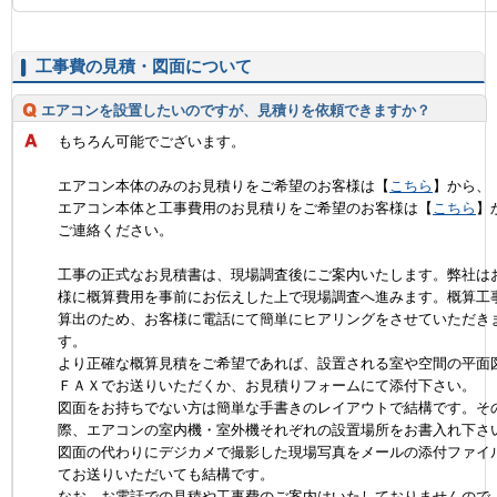
工事費の見積・図面について
エアコンを設置したいのですが、見積りを依頼できますか？
もちろん可能でございます。
エアコン本体のみのお見積りをご希望のお客様は【
こちら
】から、
エアコン本体と工事費用のお見積りをご希望のお客様は【
こちら
】
ご連絡ください。
工事の正式なお見積書は、現場調査後にご案内いたします。弊社は
様に概算費用を事前にお伝えした上で現場調査へ進みます。概算工
算出のため、お客様に電話にて簡単にヒアリングをさせていただき
す。
より正確な概算見積をご希望であれば、設置される室や空間の平面
ＦＡＸでお送りいただくか、お見積りフォームにて添付下さい。
図面をお持ちでない方は簡単な手書きのレイアウトで結構です。そ
際、エアコンの室内機・室外機それぞれの設置場所をお書入れ下さ
図面の代わりにデジカメで撮影した現場写真をメールの添付ファイ
てお送りいただいても結構です。
なお、お電話での見積や工事費のご案内はいたしておりませんので