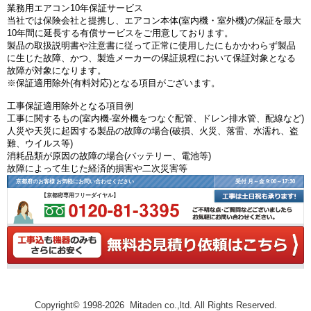
業務用エアコン10年保証サービス
当社では保険会社と提携し、エアコン本体(室内機・室外機)の保証を最大
10年間に延長する有償サービスをご用意しております。
製品の取扱説明書や注意書に従って正常に使用したにもかかわらず製品
に生じた故障、かつ、製造メーカーの保証規程において保証対象となる
故障が対象になります。
※保証適用除外(有料対応)となる項目がございます。
工事保証適用除外となる項目例
工事に関するもの(室内機-室外機をつなぐ配管、ドレン排水管、配線など)
人災や天災に起因する製品の故障の場合(破損、火災、落雷、水濡れ、盗
難、ウイルス等)
消耗品類が原因の故障の場合(バッテリー、電池等)
故障によって生じた経済的損害や二次災害等
京都府のお客様 お気軽にお問い合わせください
受付 月～金 9:00～17:30
【京都府専用フリーダイヤル】
Copyright© 1998-2026 Mitaden co.,ltd. All Rights Reserved.