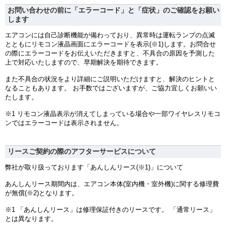
お問い合わせの前に「エラーコード」と「症状」のご確認をお願い
します
エアコンには自己診断機能が備わっており、異常時は運転ランプの点滅
とともにリモコン液晶画面にエラーコードを表示(※1)します。お問合せ
の際にエラーコードをお伝えいただきますと、不具合の原因を予測した
上で対応いたしますので、早期解決を期待できます。
また不具合の状況をより詳細にご説明いただけますと、解決のヒントと
なることもあります。 お手数ではございますが、ご協力宜しくお願いい
たします。
※1 リモコン液晶表示が消えてしまっている場合や一部ワイヤレスリモコ
ンではエラーコードは表示されません。
リースご契約の際のアフターサービスについて
弊社が取り扱っております「あんしんリース(※1)」について
あんしんリース期間内は、エアコン本体(室内機・室外機)に関する修理費
が無償(※2)となります。
※1 「あんしんリース」は修理保証付きのリースです。 「通常リース」
とは異なります。