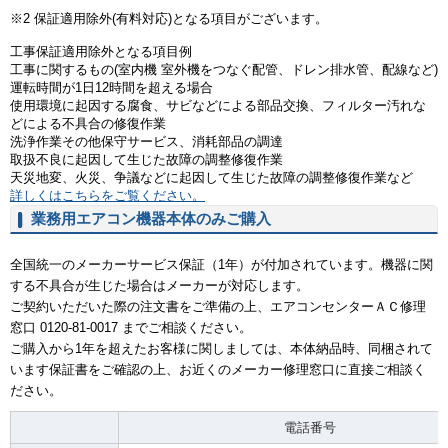
※2 保証適用除外(有料対応)となる項目がございます。
工事保証適用除外となる項目例
工事に関するもの(室内機 室外機をつなぐ配管、ドレン排水管、配線など)
運転時間が1日12時間を超える場合
使用環境に起因する腐食、サビなどによる部品交換、フィルター汚れな
どによる不具合の修復作業
洗浄作業その他保守サービス、消耗部品の調達
取扱不良に起因して生じた故障の調整修復作業
天災地変、火災、争議などに起因して生じた故障の調整修復作業など
詳しくはこちらをご覧ください。
業務用エアコン機器本体のみご購入
全国統一のメーカーサービス保証（1年）が付加されています。機器に関
する不具合が生じた場合はメーカーが対応します。
ご契約いただいた際の注文書をご準備の上、エアコンセンターＡＣ修理
窓口 0120-81-0017 までご相談ください。
ご購入から1年を超えたお客様に関しましては、本体納品時、同梱されて
います保証書をご確認の上、お近くのメーカー修理窓口に直接ご相談く
ださい。
電話番号