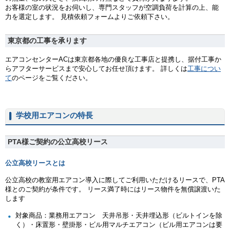
お客様の室の状況をお伺いし、専門スタッフが空調負荷を計算の上、能
力を選定します。 見積依頼フォームよりご依頼下さい。
東京都の工事を承ります
エアコンセンターACは東京都各地の優良な工事店と提携し、据付工事か
らアフターサービスまで安心してお任せ頂けます。 詳しくは
工事につい
て
のページをご覧ください。
学校用エアコンの特長
PTA様ご契約の公立高校リース
公立高校リースとは
公立高校の教室用エアコン導入に際してご利用いただけるリースで、PTA
様とのご契約が条件です。 リース満了時にはリース物件を無償譲渡いた
します
対象商品：業務用エアコン 天井吊形・天井埋込形（ビルトインを除
く）・床置形・壁掛形・ビル用マルチエアコン（ビル用エアコンは要