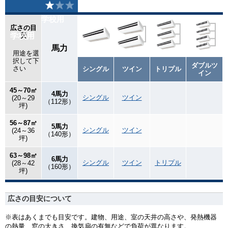
学校用
広さの目
学校用
安
馬力
用途を選
択して下
ダブルツ
さい
シングル
ツイン
トリプル
イン
45～70㎡
4馬力
シングル
ツイン
(20～29
（112形）
坪)
56～87㎡
5馬力
シングル
ツイン
(24～36
（140形）
坪)
63～98㎡
6馬力
シングル
ツイン
トリプル
(28～42
（160形）
坪)
広さの目安について
※表はあくまでも目安です。建物、用途、室の天井の高さや、発熱機器
の熱量、窓の大きさ、換気扇の有無などで負荷が異なります。