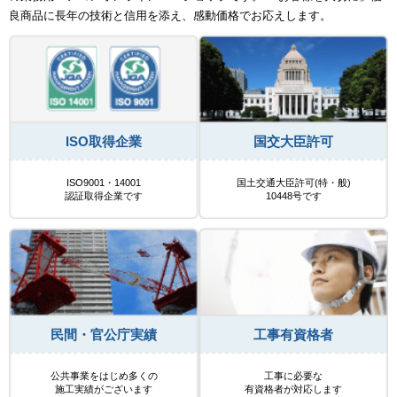
良商品に長年の技術と信用を添え、感動価格でお応えします。
ISO取得企業
国交大臣許可
ISO9001・14001
国土交通大臣許可(特・般)
認証取得企業です
10448号です
民間・官公庁実績
工事有資格者
公共事業をはじめ多くの
工事に必要な
施工実績がございます
有資格者が対応します