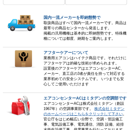
国内一流メーカーを即納態勢で
取扱商品はすべて国内一流メーカーです。商品は
最寄りの商品センターから発送します。
掲載の汎用機種は基本的に即納態勢です。特殊機
種については都度、納期をご案内します。
アフターケアーについて
業務用エアコンはハイテク商品です。それだけに
アフターケアは的確な技術が求められます。
設置後のアフターケアはエアコンセンターAC、
メーカー、直工店の3者が責任を持って対応する
業界初めての安全システムです。 いつまでも安
心してご使用いただけます
エアコンセンターACはミタデンの空調部です
エアコンセンターACは株式会社ミタデン（創設
1967年）の空調事業部です。
株式会社ミタデン
のホームページはこちらをクリックして下さい
。
官公庁をはじめ幅広い分野で、空調・管設備工
事、電気設備工事、電気通信、消防 設備、給排
水衛生設備工事、発電事業を行なっております。