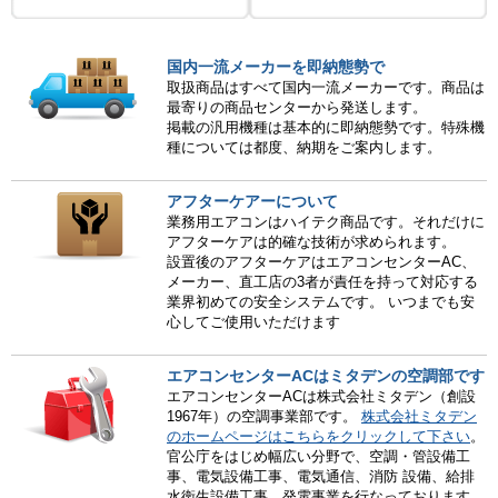
国内一流メーカーを即納態勢で
取扱商品はすべて国内一流メーカーです。商品は
最寄りの商品センターから発送します。
掲載の汎用機種は基本的に即納態勢です。特殊機
種については都度、納期をご案内します。
アフターケアーについて
業務用エアコンはハイテク商品です。それだけに
アフターケアは的確な技術が求められます。
設置後のアフターケアはエアコンセンターAC、
メーカー、直工店の3者が責任を持って対応する
業界初めての安全システムです。 いつまでも安
心してご使用いただけます
エアコンセンターACはミタデンの空調部です
エアコンセンターACは株式会社ミタデン（創設
1967年）の空調事業部です。
株式会社ミタデン
のホームページはこちらをクリックして下さい
。
官公庁をはじめ幅広い分野で、空調・管設備工
事、電気設備工事、電気通信、消防 設備、給排
水衛生設備工事、発電事業を行なっております。