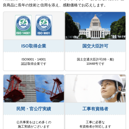
良商品に長年の技術と信用を添え、感動価格でお応えします。
ISO取得企業
国交大臣許可
ISO9001・14001
国土交通大臣許可(特・般)
認証取得企業です
10448号です
民間・官公庁実績
工事有資格者
公共事業をはじめ多くの
工事に必要な
施工実績がございます
有資格者が対応します