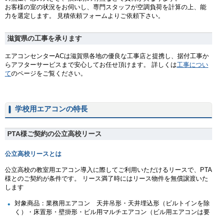
お客様の室の状況をお伺いし、専門スタッフが空調負荷を計算の上、能
力を選定します。 見積依頼フォームよりご依頼下さい。
滋賀県の工事を承ります
エアコンセンターACは滋賀県各地の優良な工事店と提携し、据付工事か
らアフターサービスまで安心してお任せ頂けます。 詳しくは
工事につい
て
のページをご覧ください。
学校用エアコンの特長
PTA様ご契約の公立高校リース
公立高校リースとは
公立高校の教室用エアコン導入に際してご利用いただけるリースで、PTA
様とのご契約が条件です。 リース満了時にはリース物件を無償譲渡いた
します
対象商品：業務用エアコン 天井吊形・天井埋込形（ビルトインを除
く）・床置形・壁掛形・ビル用マルチエアコン（ビル用エアコンは要