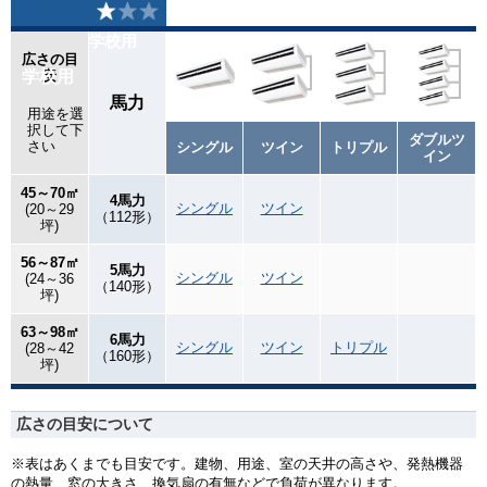
学校用
広さの目
学校用
安
馬力
用途を選
択して下
ダブルツ
さい
シングル
ツイン
トリプル
イン
45～70㎡
4馬力
シングル
ツイン
(20～29
（112形）
坪)
56～87㎡
5馬力
シングル
ツイン
(24～36
（140形）
坪)
63～98㎡
6馬力
シングル
ツイン
トリプル
(28～42
（160形）
坪)
広さの目安について
※表はあくまでも目安です。建物、用途、室の天井の高さや、発熱機器
の熱量、窓の大きさ、換気扇の有無などで負荷が異なります。