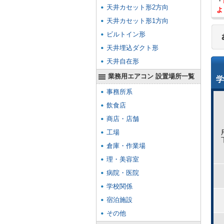
・
天井カセット形2方向
よ
天井カセット形1方向
ビルトイン形
天井埋込ダクト形
天井自在形
業務用エアコン 設置場所一覧
学
事務所系
飲食店
商店・店舗
工場
倉庫・作業場
理・美容室
病院・医院
学校関係
宿泊施設
その他