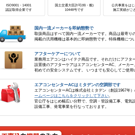
ISO9001・14001
国土交通大臣許可(特・般)
公共事業をはじ
認証取得企業です
10448号です
施工実績がご
国内一流メーカーを即納態勢で
取扱商品はすべて国内一流メーカーです。商品は最寄り
掲載の汎用機種は基本的に即納態勢です。特殊機種につ
アフターケアーについて
業務用エアコンはハイテク商品です。それだけにアフタ
設置後のアフターケアはエアコンセンターAC、メーカー
初めての安全システムです。 いつまでも安心してご使用
エアコンセンターACはミタデンの空調部です
エアコンセンターACは株式会社ミタデン（創設1967年
ームページはこちらをクリックして下さい
。
官公庁をはじめ幅広い分野で、空調・管設備工事、電気設
設備工事、発電事業を行なっております。