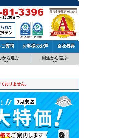
～17:30まで
るご質問
お客様のお声
会社概要
力から選ぶ
用途から選ぶ
厨房用エアコン
工場・設備用エアコン
学校用エアコン
農業用エアコン
ビル用マルチエアコン
中温用エアコン
寒冷地用エアコン
っておりません。