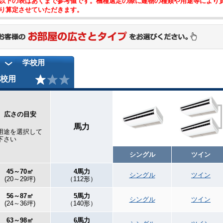
以下の表はあくまで参考値です。機種選定の際に建物の種類や用途等により
り算定させていただきます。
学校用
校用
広さの目安
馬力
用途を選択して
下さい
シングル
ツイン
45～70㎡
4馬力
シングル
ツイン
(20～29坪)
（112形）
56～87㎡
5馬力
シングル
ツイン
(24～36坪)
（140形）
63～98㎡
6馬力