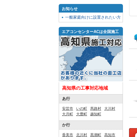
お知らせ
一般家庭向けに設置されたい方
エアコンセンターACは全国施工
高知県の工事対応地域
あ行
安芸市
いの町
馬路村
大川村
大月町
大豊町
越知町
か行
香美市
北川村
黒潮町
高知市