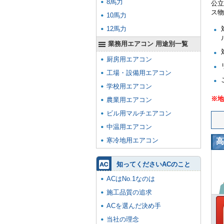
8馬力
公立
ス物
10馬力
12馬力
業務用エアコン 用途別一覧
厨房用エアコン
工場・設備用エアコン
学校用エアコン
※地
農業用エアコン
ビル用マルチエアコン
中温用エアコン
寒冷地用エアコン
高
知ってくださいACのこと
ACはNo.1なのは
施工品質の追求
ACを選んだ決め手
当社の理念