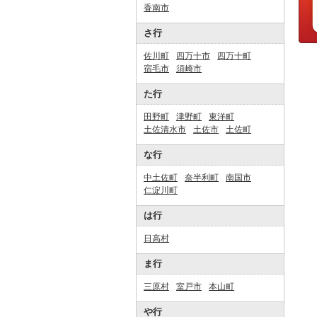
香南市
さ行
佐川町
四万十市
四万十町
宿毛市
須崎市
た行
田野町
津野町
東洋町
土佐清水市
土佐市
土佐町
な行
中土佐町
奈半利町
南国市
仁淀川町
は行
日高村
ま行
三原村
室戸市
本山町
や行