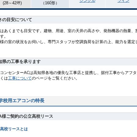
シングル
ツイン
(28～42坪)
（160形）
さの目安について
はあくまでも目安です。建物、用途、室の天井の高さや、発熱機器の熱量、
す。
様の室の状況をお伺いし、専門スタッフが空調負荷を計算の上、能力を選定
知県の工事を承ります
コンセンターACは高知県各地の優良な工事店と提携し、据付工事からアフ
くは
工事について
のページをご覧ください。
学校用エアコンの特長
TA様ご契約の公立高校リース
高校リースとは