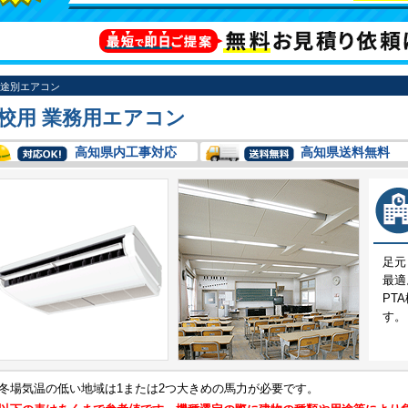
途別エアコン
校用 業務用エアコン
高知県内工事対応
高知県送料無料
足元
最適
PT
す。
冬場気温の低い地域は1または2つ大きめの馬力が必要です。