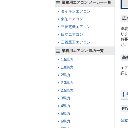
業務用エアコン メーカー一覧
ダイキンエアコン
広
東芝エアコン
三菱電機エアコン
※表
りま
日立エアコン
お客
三菱重工エアコン
い。
業務用エアコン 馬力一覧
高
1.5馬力
1.8馬力
エア
詳し
2馬力
2.3馬力
2.5馬力
3馬力
4馬力
P
5馬力
公立
6馬力