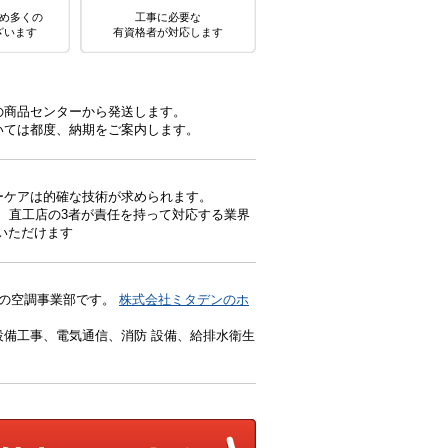
め多くの
工事に必要な
ざいます
有資格者が対応します
の商品センターから発送します。
いては都度、納期をご案内します。
ーケアは的確な技術が求められます。
、直工店の3者が責任を持って対応する業界
いただけます
）の空調事業部です。
株式会社ミタデンのホ
備工事、電気通信、消防 設備、給排水衛生