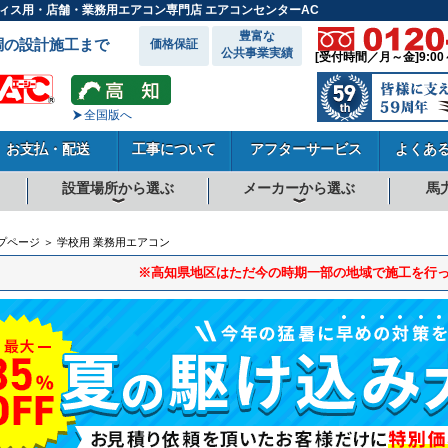
オフィス用・店舗・業務用エアコン専門店 エアコンセンターAC
豊富な
調の設計施工まで
価格保証
公共事業実績
[受付時間／月～金]9:00
全国版へ
お支払・配送
工事について
アフターサービス
よくあ
設置場所から選ぶ
メーカーから選ぶ
馬
向
向
向
事務所系
飲食店
商店・店舗
工場
倉庫・作業場
理・美容室
病院・医院
学校関係
宿泊施設
その他
ダイキンエアコン
東芝エアコン
三菱電機エアコン
日立エアコン
三菱重工エアコン
1.5馬力
1.8馬力
2馬力
2.3馬力
2.5馬力
3馬力
4馬力
5馬力
6馬力
8馬力
10馬力
12馬力
プページ ＞ 学校用 業務用エアコン
※高知県地区はただ今の時期一部の地域で施工を行