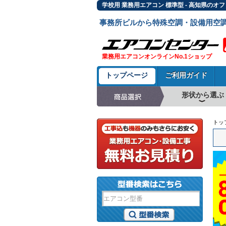
学校用 業務用エアコン 標準型 - 高知県の
事務所ビルから特殊空調・設備用空
業務用エアコンオンラインNo.1ショップ
トップページ
ご利用ガイド
形状から選ぶ
天井カセット形4方
ラウンドフロー
天井吊形
床置形
壁掛形
天井カセット形2方
天井カセット形1方
ビルトイン形
天井埋込ダクト形
天井自在形
トッ