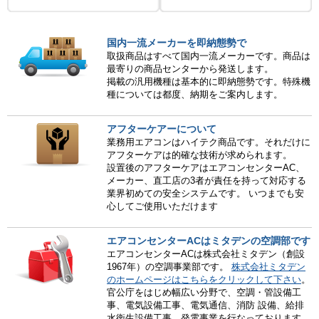
国内一流メーカーを即納態勢で
取扱商品はすべて国内一流メーカーです。商品は
最寄りの商品センターから発送します。
掲載の汎用機種は基本的に即納態勢です。特殊機
種については都度、納期をご案内します。
アフターケアーについて
業務用エアコンはハイテク商品です。それだけに
アフターケアは的確な技術が求められます。
設置後のアフターケアはエアコンセンターAC、
メーカー、直工店の3者が責任を持って対応する
業界初めての安全システムです。 いつまでも安
心してご使用いただけます
エアコンセンターACはミタデンの空調部です
エアコンセンターACは株式会社ミタデン（創設
1967年）の空調事業部です。
株式会社ミタデン
のホームページはこちらをクリックして下さい
。
官公庁をはじめ幅広い分野で、空調・管設備工
事、電気設備工事、電気通信、消防 設備、給排
水衛生設備工事、発電事業を行なっております。