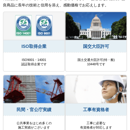
良商品に長年の技術と信用を添え、感動価格でお応えします。
ISO取得企業
国交大臣許可
ISO9001・14001
国土交通大臣許可(特・般)
認証取得企業です
10448号です
民間・官公庁実績
工事有資格者
公共事業をはじめ多くの
工事に必要な
施工実績がございます
有資格者が対応します