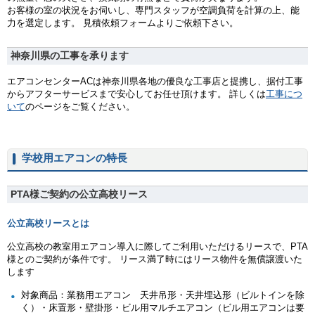
お客様の室の状況をお伺いし、専門スタッフが空調負荷を計算の上、能
力を選定します。 見積依頼フォームよりご依頼下さい。
神奈川県の工事を承ります
エアコンセンターACは神奈川県各地の優良な工事店と提携し、据付工事
からアフターサービスまで安心してお任せ頂けます。 詳しくは
工事につ
いて
のページをご覧ください。
学校用エアコンの特長
PTA様ご契約の公立高校リース
公立高校リースとは
公立高校の教室用エアコン導入に際してご利用いただけるリースで、PTA
様とのご契約が条件です。 リース満了時にはリース物件を無償譲渡いた
します
対象商品：業務用エアコン 天井吊形・天井埋込形（ビルトインを除
く）・床置形・壁掛形・ビル用マルチエアコン（ビル用エアコンは要