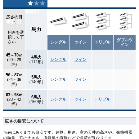
学校用
広さの目
学校用
安
馬力
用途を選
択して下
ダブルツ
さい
シングル
ツイン
トリプル
イン
45～70㎡
4馬力
シングル
ツイン
(20～29
（112形）
坪)
56～87㎡
5馬力
シングル
ツイン
(24～36
（140形）
坪)
63～98㎡
6馬力
シングル
ツイン
トリプル
(28～42
（160形）
坪)
広さの目安について
※表はあくまでも目安です。建物、用途、室の天井の高さや、発熱機器
の熱量、窓の大きさ、換気扇の有無などで負荷が異なります。