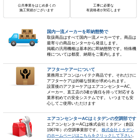
公共事業をはじめ多くの
工事に必要な
施工実績がございます
有資格者が対応します
国内一流メーカーを即納態勢で
取扱商品はすべて国内一流メーカーです。商品は
最寄りの商品センターから発送します。
掲載の汎用機種は基本的に即納態勢です。特殊機
種については都度、納期をご案内します。
アフターケアーについて
業務用エアコンはハイテク商品です。それだけに
アフターケアは的確な技術が求められます。
設置後のアフターケアはエアコンセンターAC、
メーカー、直工店の3者が責任を持って対応する
業界初めての安全システムです。 いつまでも安
心してご使用いただけます
エアコンセンターACはミタデンの空調部です
エアコンセンターACは株式会社ミタデン（創設
1967年）の空調事業部です。
株式会社ミタデン
のホームページはこちらをクリックして下さい
。