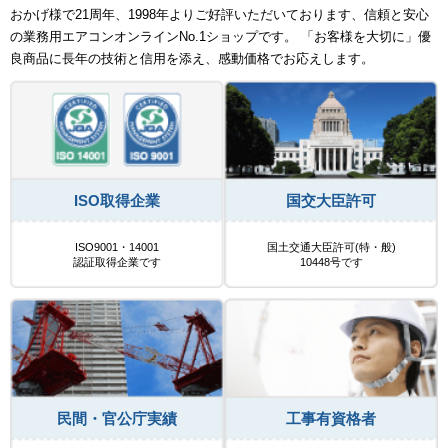
おかげ様で21周年、1998年よりご好評いただいております、信頼と安心
の業務用エアコンオンラインNo.1ショップです。 「お客様を大切に」優
良商品に長年の技術と信用を添え、感動価格でお応えします。
ISO取得企業
国交大臣許可
ISO9001・14001
国土交通大臣許可(特・般)
認証取得企業です
10448号です
民間・官公庁実績
工事有資格者