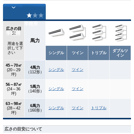
学校用
広さの目
学校用
安
馬力
用途を選
択して下
ダブルツ
さい
シングル
ツイン
トリプル
イン
45～70㎡
4馬力
シングル
ツイン
(20～29
（112形）
坪)
56～87㎡
5馬力
シングル
ツイン
(24～36
（140形）
坪)
63～98㎡
6馬力
シングル
ツイン
トリプル
(28～42
（160形）
坪)
広さの目安について