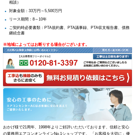
相談）
対象金額：33万円～5,500万円
リース期間：8～10年
ご契約時必要書類：PTA規約書、PTA議事録、PTA収支報告書、債務
継続念書
※地域によってはお断りする場合がございます。
大分県のお客様 お気軽にお問い合わせください
受付 月～金 9:00～17:30
【大分県専用フリーダイヤル】
おかげ様で21周年、1998年よりご好評いただいております、信頼と安心
の業務用エアコンオンラインNo.1ショップです。 「お客様を大切に」優