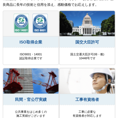
良商品に長年の技術と信用を添え、感動価格でお応えします。
ISO取得企業
国交大臣許可
ISO9001・14001
国土交通大臣許可(特・般)
認証取得企業です
10448号です
民間・官公庁実績
工事有資格者
公共事業をはじめ多くの
工事に必要な
施工実績がございます
有資格者が対応します