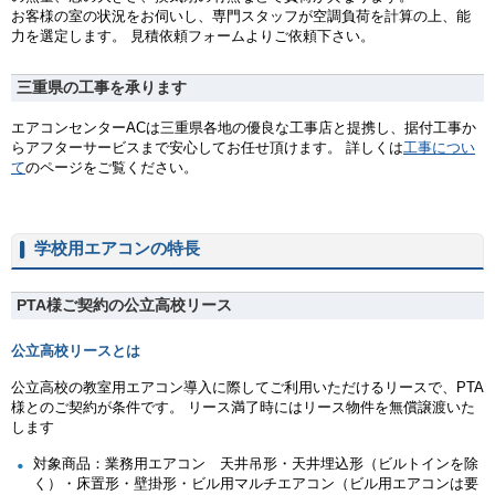
お客様の室の状況をお伺いし、専門スタッフが空調負荷を計算の上、能
力を選定します。 見積依頼フォームよりご依頼下さい。
三重県の工事を承ります
エアコンセンターACは三重県各地の優良な工事店と提携し、据付工事か
らアフターサービスまで安心してお任せ頂けます。 詳しくは
工事につい
て
のページをご覧ください。
学校用エアコンの特長
PTA様ご契約の公立高校リース
公立高校リースとは
公立高校の教室用エアコン導入に際してご利用いただけるリースで、PTA
様とのご契約が条件です。 リース満了時にはリース物件を無償譲渡いた
します
対象商品：業務用エアコン 天井吊形・天井埋込形（ビルトインを除
く）・床置形・壁掛形・ビル用マルチエアコン（ビル用エアコンは要