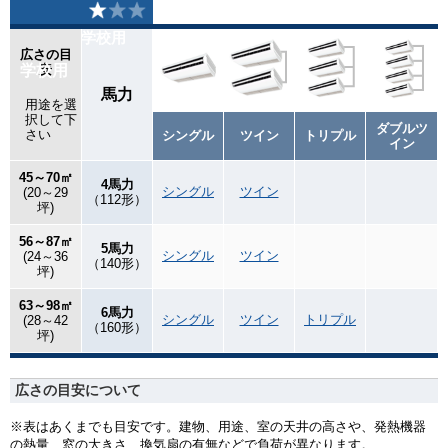
学校用
広さの目
学校用
安
馬力
用途を選
択して下
ダブルツ
さい
シングル
ツイン
トリプル
イン
45～70㎡
4馬力
シングル
ツイン
(20～29
（112形）
坪)
56～87㎡
5馬力
シングル
ツイン
(24～36
（140形）
坪)
63～98㎡
6馬力
シングル
ツイン
トリプル
(28～42
（160形）
坪)
広さの目安について
※表はあくまでも目安です。建物、用途、室の天井の高さや、発熱機器
の熱量、窓の大きさ、換気扇の有無などで負荷が異なります。