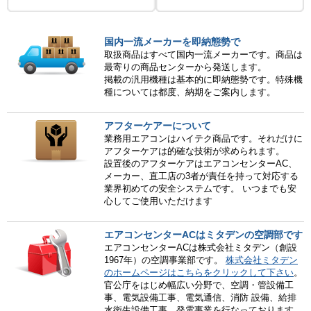
国内一流メーカーを即納態勢で
取扱商品はすべて国内一流メーカーです。商品は
最寄りの商品センターから発送します。
掲載の汎用機種は基本的に即納態勢です。特殊機
種については都度、納期をご案内します。
アフターケアーについて
業務用エアコンはハイテク商品です。それだけに
アフターケアは的確な技術が求められます。
設置後のアフターケアはエアコンセンターAC、
メーカー、直工店の3者が責任を持って対応する
業界初めての安全システムです。 いつまでも安
心してご使用いただけます
エアコンセンターACはミタデンの空調部です
エアコンセンターACは株式会社ミタデン（創設
1967年）の空調事業部です。
株式会社ミタデン
のホームページはこちらをクリックして下さい
。
官公庁をはじめ幅広い分野で、空調・管設備工
事、電気設備工事、電気通信、消防 設備、給排
水衛生設備工事、発電事業を行なっております。