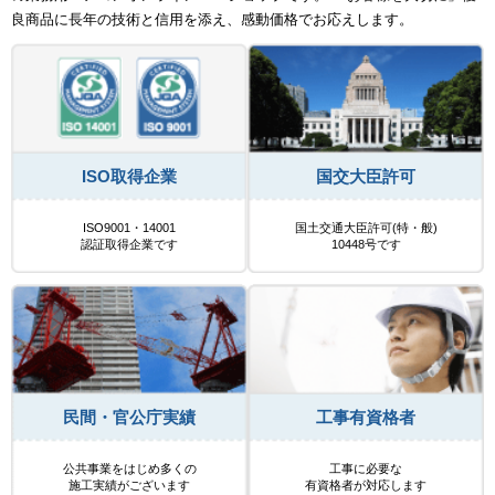
良商品に長年の技術と信用を添え、感動価格でお応えします。
ISO取得企業
国交大臣許可
ISO9001・14001
国土交通大臣許可(特・般)
認証取得企業です
10448号です
民間・官公庁実績
工事有資格者
公共事業をはじめ多くの
工事に必要な
施工実績がございます
有資格者が対応します