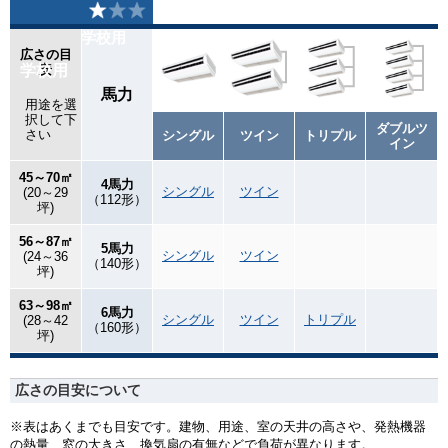
学校用
広さの目
学校用
安
馬力
用途を選
択して下
ダブルツ
さい
シングル
ツイン
トリプル
イン
45～70㎡
4馬力
シングル
ツイン
(20～29
（112形）
坪)
56～87㎡
5馬力
シングル
ツイン
(24～36
（140形）
坪)
63～98㎡
6馬力
シングル
ツイン
トリプル
(28～42
（160形）
坪)
広さの目安について
※表はあくまでも目安です。建物、用途、室の天井の高さや、発熱機器
の熱量、窓の大きさ、換気扇の有無などで負荷が異なります。