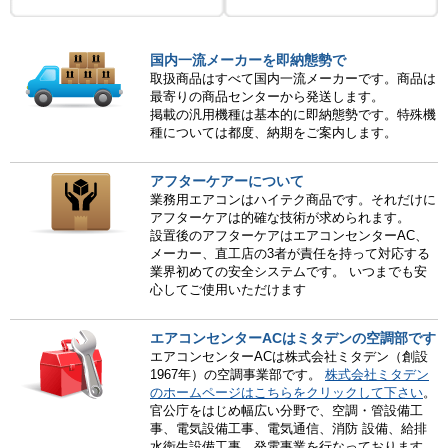
国内一流メーカーを即納態勢で
取扱商品はすべて国内一流メーカーです。商品は
最寄りの商品センターから発送します。
掲載の汎用機種は基本的に即納態勢です。特殊機
種については都度、納期をご案内します。
アフターケアーについて
業務用エアコンはハイテク商品です。それだけに
アフターケアは的確な技術が求められます。
設置後のアフターケアはエアコンセンターAC、
メーカー、直工店の3者が責任を持って対応する
業界初めての安全システムです。 いつまでも安
心してご使用いただけます
エアコンセンターACはミタデンの空調部です
エアコンセンターACは株式会社ミタデン（創設
1967年）の空調事業部です。
株式会社ミタデン
のホームページはこちらをクリックして下さい
。
官公庁をはじめ幅広い分野で、空調・管設備工
事、電気設備工事、電気通信、消防 設備、給排
水衛生設備工事、発電事業を行なっております。