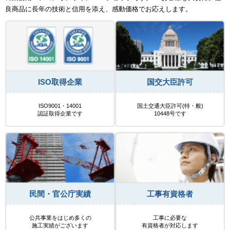
良商品に長年の技術と信用を添え、感動価格でお応えします。
ISO取得企業
国交大臣許可
ISO9001・14001
国土交通大臣許可(特・般)
認証取得企業です
10448号です
民間・官公庁実績
工事有資格者
公共事業をはじめ多くの
工事に必要な
施工実績がございます
有資格者が対応します