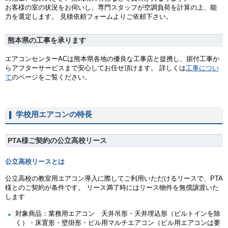
お客様の室の状況をお伺いし、専門スタッフが空調負荷を計算の上、能
力を選定します。 見積依頼フォームよりご依頼下さい。
熊本県の工事を承ります
エアコンセンターACは熊本県各地の優良な工事店と提携し、据付工事か
らアフターサービスまで安心してお任せ頂けます。 詳しくは
工事につい
て
のページをご覧ください。
学校用エアコンの特長
PTA様ご契約の公立高校リース
公立高校リースとは
公立高校の教室用エアコン導入に際してご利用いただけるリースで、PTA
様とのご契約が条件です。 リース満了時にはリース物件を無償譲渡いた
します
対象商品：業務用エアコン 天井吊形・天井埋込形（ビルトインを除
く）・床置形・壁掛形・ビル用マルチエアコン（ビル用エアコンは要