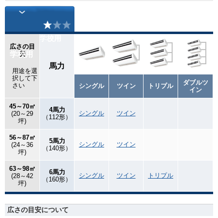
学校用
広さの目
学校用
安
馬力
用途を選
択して下
ダブルツ
さい
シングル
ツイン
トリプル
イン
45～70㎡
4馬力
シングル
ツイン
(20～29
（112形）
坪)
56～87㎡
5馬力
シングル
ツイン
(24～36
（140形）
坪)
63～98㎡
6馬力
シングル
ツイン
トリプル
(28～42
（160形）
坪)
広さの目安について