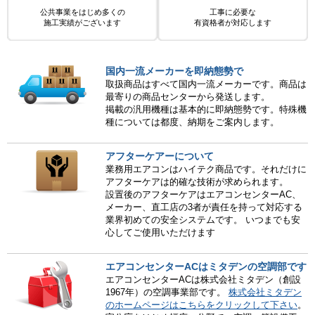
公共事業をはじめ多くの
工事に必要な
施工実績がございます
有資格者が対応します
国内一流メーカーを即納態勢で
取扱商品はすべて国内一流メーカーです。商品は
最寄りの商品センターから発送します。
掲載の汎用機種は基本的に即納態勢です。特殊機
種については都度、納期をご案内します。
アフターケアーについて
業務用エアコンはハイテク商品です。それだけに
アフターケアは的確な技術が求められます。
設置後のアフターケアはエアコンセンターAC、
メーカー、直工店の3者が責任を持って対応する
業界初めての安全システムです。 いつまでも安
心してご使用いただけます
エアコンセンターACはミタデンの空調部です
エアコンセンターACは株式会社ミタデン（創設
1967年）の空調事業部です。
株式会社ミタデン
のホームページはこちらをクリックして下さい
。