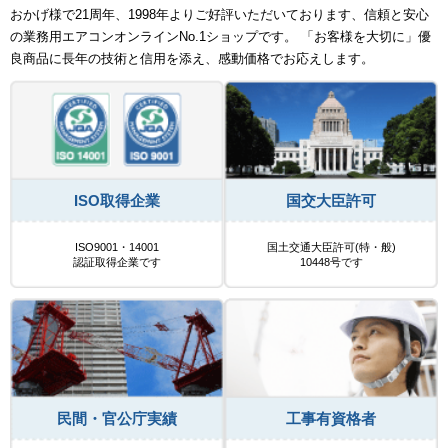
おかげ様で21周年、1998年よりご好評いただいております、信頼と安心
の業務用エアコンオンラインNo.1ショップです。 「お客様を大切に」優
良商品に長年の技術と信用を添え、感動価格でお応えします。
ISO取得企業
国交大臣許可
ISO9001・14001
国土交通大臣許可(特・般)
認証取得企業です
10448号です
民間・官公庁実績
工事有資格者