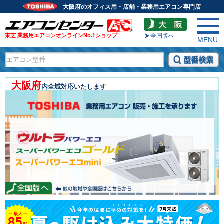
大阪府のオフィス用・店舗・業務用エアコン専門店
東芝 業務用エアコンオンラインNo.1ショップ
全国版へ
MENU
大阪府
内全域対応いたします