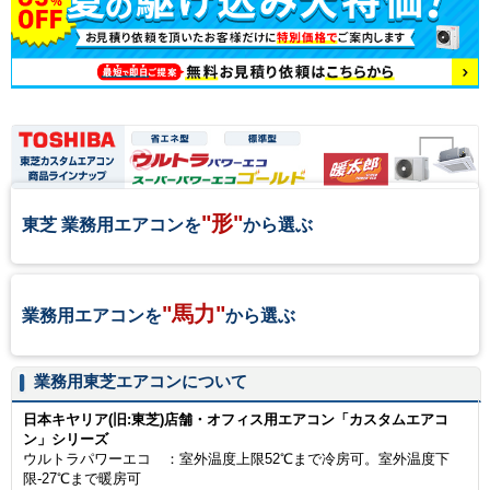
"形"
東芝 業務用エアコンを
から選ぶ
"馬力"
業務用エアコンを
から選ぶ
業務用東芝エアコンについて
日本キヤリア(旧:東芝)店舗・オフィス用エアコン「カスタムエアコ
ン」シリーズ
ウルトラパワーエコ ：室外温度上限52℃まで冷房可。室外温度下
限-27℃まで暖房可