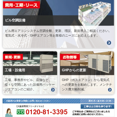
ビル空調設備
ビル用エアコンシステム空調全般、更新、増設、新規導入ご相談ください。
電気式・水冷式・GHPエアコン等お客様のニーズにお応えします。
工場・設備用
GHPからの更新
工場、事務所やビル、店舗など、
GHP（ガスエアコン）から電気式
様々な空間にあった設備用パッケー
への更新をお勧めします。メンテナ
ジエアコンのご紹介。
ンス費大幅削減。
大阪府のお客様 お気軽にお問い合わせください
受付 月～金 9:00～17:30
【大阪府専用フリーダイヤル】