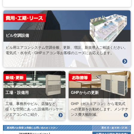
ビル空調設備
ビル用エアコンシステム空調全般、更新、増設、新規導入ご相談ください。
電気式・水冷式・GHPエアコン等お客様のニーズにお応えします。
工場・設備用
GHPからの更新
工場、事務所やビル、店舗など、
GHP（ガスエアコン）から電気式
様々な空間にあった設備用パッケー
への更新をお勧めします。メンテナ
ジエアコンのご紹介。
ンス費大幅削減。
新潟県のお客様 お気軽にお問い合わせください
受付 月～金 9:00～17:30