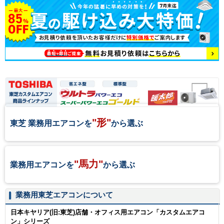
"形"
東芝 業務用エアコンを
から選ぶ
"馬力"
業務用エアコンを
から選ぶ
業務用東芝エアコンについて
日本キヤリア(旧:東芝)店舗・オフィス用エアコン「カスタムエアコ
ン」シリーズ