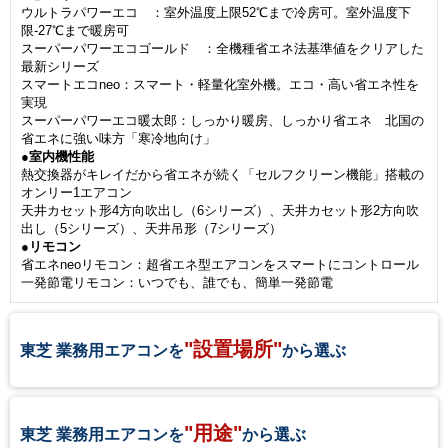
ウルトラパワーエコ ：室外温度上限52℃まで冷房可。室外温度下
限-27℃まで暖房可
スーパーパワーエコゴールド ：全機種省エネ法基準値をクリアした
最新シリーズ
スマートエコneo：スマート・軽量化室外機。エコ・高い省エネ性を
実現
スーパーパワーエコ暖太郎：しっかり暖房、しっかり省エネ 北国の
省エネに強い味方「寒冷地向け」
●室内機性能
熱交換器がキレイだから省エネが続く「セルフクリーン機能」搭載の
オンリー1エアコン
天井カセット形4方向吹出し（6シリーズ）、天井カセット形2方向吹
出し（5シリーズ）、天井吊形（7シリーズ）
●リモコン
省エネneoリモコン：超省エネ型エアコンをスマートにコントロール
一発節電リモコン：いつでも、誰でも、簡単一発節電
"設置場所"
東芝 業務用エアコンを
から選ぶ
"用途"
東芝 業務用エアコンを
から選ぶ