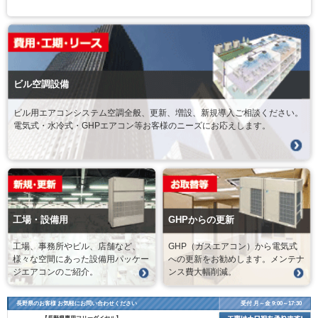
ビル空調設備
ビル用エアコンシステム空調全般、更新、増設、新規導入ご相談ください。
電気式・水冷式・GHPエアコン等お客様のニーズにお応えします。
工場・設備用
GHPからの更新
工場、事務所やビル、店舗など、
GHP（ガスエアコン）から電気式
様々な空間にあった設備用パッケー
への更新をお勧めします。メンテナ
ジエアコンのご紹介。
ンス費大幅削減。
長野県のお客様 お気軽にお問い合わせください
受付 月～金 9:00～17:30