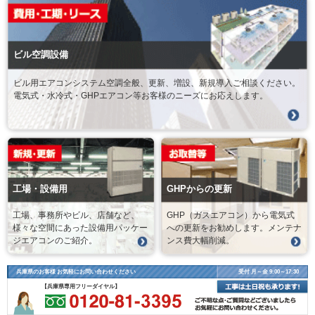
ビル空調設備
ビル用エアコンシステム空調全般、更新、増設、新規導入ご相談ください。
電気式・水冷式・GHPエアコン等お客様のニーズにお応えします。
工場・設備用
GHPからの更新
工場、事務所やビル、店舗など、
GHP（ガスエアコン）から電気式
様々な空間にあった設備用パッケー
への更新をお勧めします。メンテナ
ジエアコンのご紹介。
ンス費大幅削減。
兵庫県のお客様 お気軽にお問い合わせください
受付 月～金 9:00～17:30
【兵庫県専用フリーダイヤル】