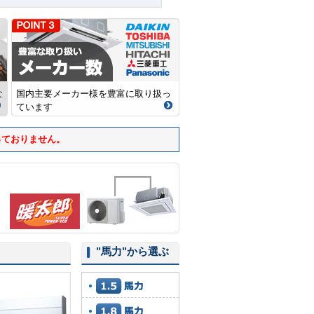
な
国内主要メーカー様を豊富に取り扱っ
ています
っておりません。
"馬力"
から選ぶ