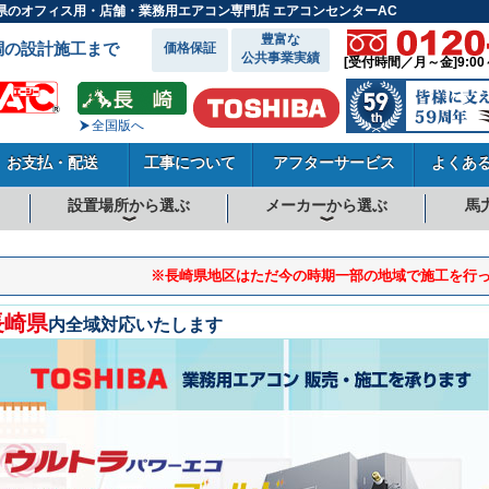
 長崎県のオフィス用・店舗・業務用エアコン専門店 エアコンセンターAC
豊富な
調の設計施工まで
価格保証
公共事業実績
[受付時間／月～金]9:00
全国版へ
お支払・配送
工事について
アフターサービス
よくあ
設置場所から選ぶ
メーカーから選ぶ
馬
向
向
向
事務所系
飲食店
商店・店舗
工場
倉庫・作業場
理・美容室
病院・医院
学校関係
宿泊施設
その他
ダイキンエアコン
東芝エアコン
三菱電機エアコン
日立エアコン
三菱重工エアコン
1.5馬力
1.8馬力
2馬力
2.3馬力
2.5馬力
3馬力
4馬力
5馬力
6馬力
8馬力
10馬力
12馬力
※長崎県地区はただ今の時期一部の地域で施工を行
長崎県
内全域対応いたします