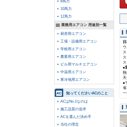
8馬力
10馬力
12馬力
業務用エアコン 用途別一覧
厨房用エアコン
工場・設備用エアコン
日
ウ
学校用エアコン
ス
農業用エアコン
ス
ス
ビル用マルチエアコン
●
中温用エアコン
熱
天
寒冷地用エアコン
●
省
一
知ってくださいACのこと
ACはNo.1なのは
施工品質の追求
ACを選んだ決め手
当社の理念