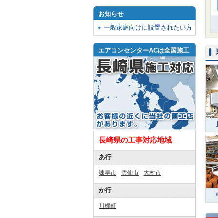
お知らせ
一般家庭向けに設置されたい方
エアコンセンターACは全国施工
長崎県の工事対応地域
あ行
諫早市
雲仙市
大村市
か行
川棚町