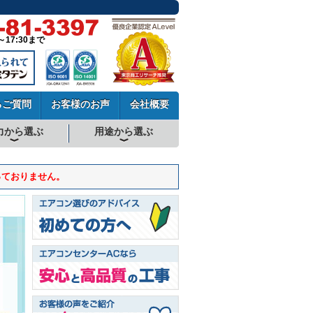
～17:30まで
るご質問
お客様のお声
会社概要
力から選ぶ
用途から選ぶ
厨房用エアコン
工場・設備用エアコン
学校用エアコン
農業用エアコン
ビル用マルチエアコン
中温用エアコン
寒冷地用エアコン
っておりません。