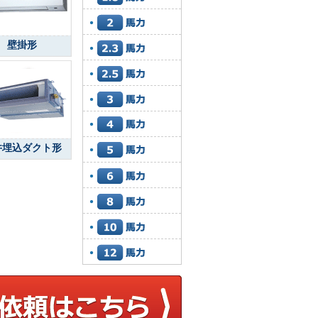
壁掛形
井埋込ダクト形