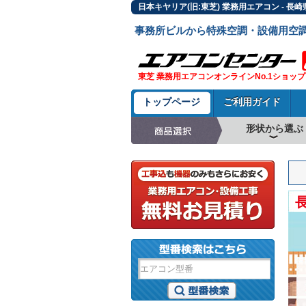
日本キヤリア(旧:東芝) 業務用エアコン -
事務所ビルから特殊空調・設備用空
東芝 業務用エアコンオンラインNo.1ショップ
トップページ
ご利用ガイド
形状から選ぶ
天井カセット形4方
ラウンドフロー
天井吊形
床置形
壁掛形
天井カセット形2方
天井カセット形1方
ビルトイン形
天井埋込ダクト形
天井自在形