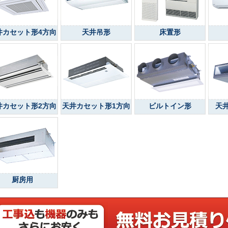
井カセット形4方向
天井吊形
床置形
井カセット形2方向
天井カセット形1方向
ビルトイン形
天
厨房用