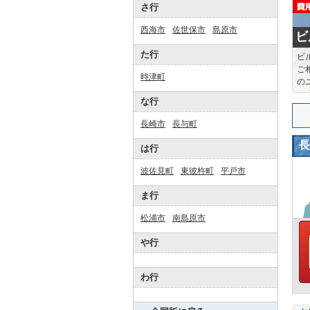
さ行
西海市
佐世保市
島原市
ビ
た行
ビ
ご
時津町
の
な行
長崎市
長与町
長
は行
波佐見町
東彼杵町
平戸市
ま行
松浦市
南島原市
や行
わ行