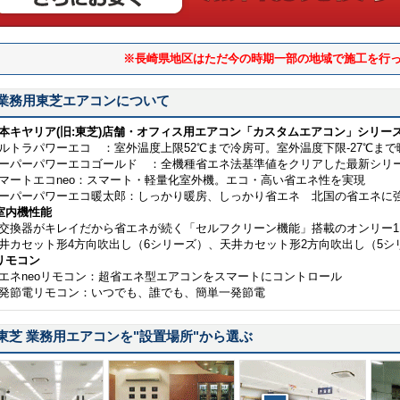
※長崎県地区はただ今の時期一部の地域で施工を行
業務用東芝エアコンについて
本キヤリア(旧:東芝)店舗・オフィス用エアコン「カスタムエアコン」シリー
ルトラパワーエコ ：室外温度上限52℃まで冷房可。室外温度下限-27℃まで
ーパーパワーエコゴールド ：全機種省エネ法基準値をクリアした最新シリ
マートエコneo：スマート・軽量化室外機。エコ・高い省エネ性を実現
ーパーパワーエコ暖太郎：しっかり暖房、しっかり省エネ 北国の省エネに
室内機性能
交換器がキレイだから省エネが続く「セルフクリーン機能」搭載のオンリー1
井カセット形4方向吹出し（6シリーズ）、天井カセット形2方向吹出し（5シ
リモコン
エネneoリモコン：超省エネ型エアコンをスマートにコントロール
発節電リモコン：いつでも、誰でも、簡単一発節電
東芝 業務用エアコンを
"設置場所"
から選ぶ