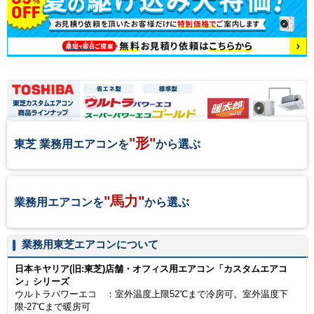
"形"
東芝 業務用エアコンを
から選ぶ
"馬力"
業務用エアコンを
から選ぶ
業務用東芝エアコンについて
日本キヤリア(旧:東芝)店舗・オフィス用エアコン「カスタムエアコ
ン」シリーズ
ウルトラパワーエコ ：室外温度上限52℃まで冷房可。室外温度下
限-27℃まで暖房可