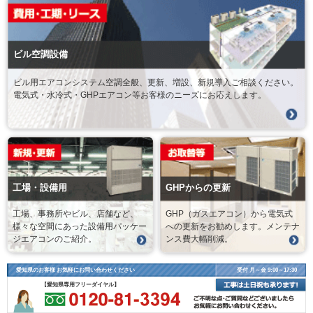
ビル空調設備
ビル用エアコンシステム空調全般、更新、増設、新規導入ご相談ください。
電気式・水冷式・GHPエアコン等お客様のニーズにお応えします。
工場・設備用
GHPからの更新
工場、事務所やビル、店舗など、
GHP（ガスエアコン）から電気式
様々な空間にあった設備用パッケー
への更新をお勧めします。メンテナ
ジエアコンのご紹介。
ンス費大幅削減。
愛知県のお客様 お気軽にお問い合わせください
受付 月～金 9:00～17:30
【愛知県専用フリーダイヤル】