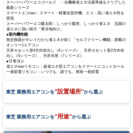
スーパーパワーエコゴールド ：全機種省エネ法基準値をクリアした
最新シリーズ
スマートエコneo：スマート・軽量化室外機。エコ・高い省エネ性を
実現
スーパーパワーエコ暖太郎：しっかり暖房、しっかり省エネ 北国の
省エネに強い味方「寒冷地向け」
●室内機性能
熱交換器がキレイだから省エネが続く「セルフクリーン機能」搭載の
オンリー1エアコン
天井カセット形4方向吹出し（6シリーズ）、天井カセット形2方向吹
出し（5シリーズ）、天井吊形（7シリーズ）
●リモコン
省エネneoリモコン：超省エネ型エアコンをスマートにコントロール
一発節電リモコン：いつでも、誰でも、簡単一発節電
"設置場所"
東芝 業務用エアコンを
から選ぶ
"用途"
東芝 業務用エアコンを
から選ぶ