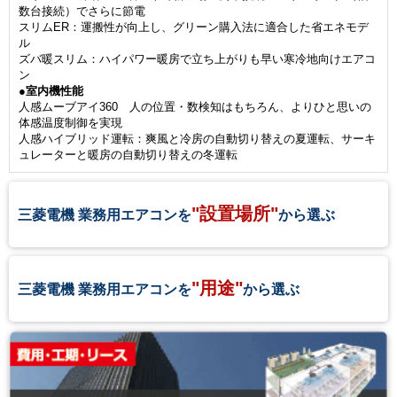
数台接続）でさらに節電
スリムER：運搬性が向上し、グリーン購入法に適合した省エネモデ
ル
ズバ暖スリム：ハイパワー暖房で立ち上がりも早い寒冷地向けエアコ
ン
●室内機性能
人感ムーブアイ360 人の位置・数検知はもちろん、よりひと思いの
体感温度制御を実現
人感ハイブリッド運転：爽風と冷房の自動切り替えの夏運転、サーキ
ュレーターと暖房の自動切り替えの冬運転
"設置場所"
三菱電機 業務用エアコンを
から選ぶ
"用途"
三菱電機 業務用エアコンを
から選ぶ