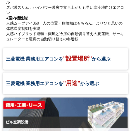
ル
ズバ暖スリム：ハイパワー暖房で立ち上がりも早い寒冷地向けエアコ
ン
●室内機性能
人感ムーブアイ360 人の位置・数検知はもちろん、よりひと思いの
体感温度制御を実現
人感ハイブリッド運転：爽風と冷房の自動切り替えの夏運転、サーキ
ュレーターと暖房の自動切り替えの冬運転
"設置場所"
三菱電機 業務用エアコンを
から選ぶ
"用途"
三菱電機 業務用エアコンを
から選ぶ
ビル空調設備