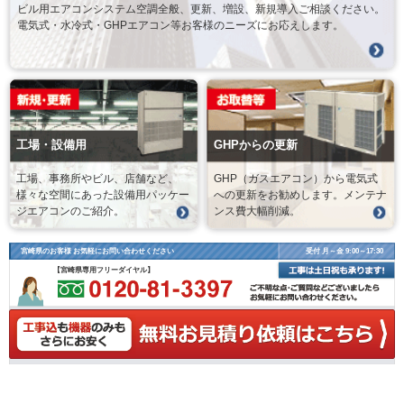
ビル用エアコンシステム空調全般、更新、増設、新規導入ご相談ください。
電気式・水冷式・GHPエアコン等お客様のニーズにお応えします。
工場・設備用
GHPからの更新
工場、事務所やビル、店舗など、
GHP（ガスエアコン）から電気式
様々な空間にあった設備用パッケー
への更新をお勧めします。メンテナ
ジエアコンのご紹介。
ンス費大幅削減。
宮崎県のお客様 お気軽にお問い合わせください
受付 月～金 9:00～17:30
【宮崎県専用フリーダイヤル】