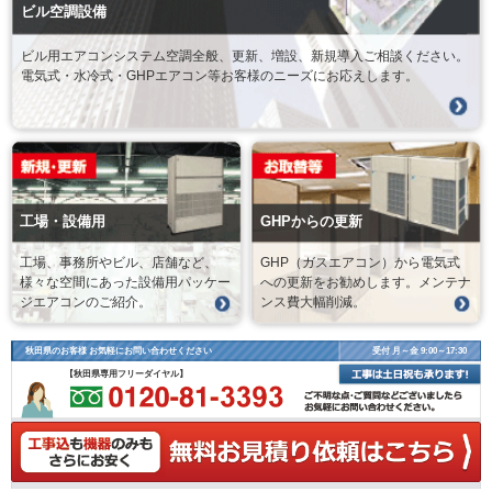
ビル空調設備
ビル用エアコンシステム空調全般、更新、増設、新規導入ご相談ください。
電気式・水冷式・GHPエアコン等お客様のニーズにお応えします。
工場・設備用
GHPからの更新
工場、事務所やビル、店舗など、
GHP（ガスエアコン）から電気式
様々な空間にあった設備用パッケー
への更新をお勧めします。メンテナ
ジエアコンのご紹介。
ンス費大幅削減。
秋田県のお客様 お気軽にお問い合わせください
受付 月～金 9:00～17:30
【秋田県専用フリーダイヤル】