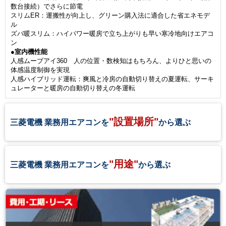
数台接続）でさらに節電
スリムER：運搬性が向上し、グリーン購入法に適合した省エネモデ
ル
ズバ暖スリム：ハイパワー暖房で立ち上がりも早い寒冷地向けエアコ
ン
●室内機性能
人感ムーブアイ360 人の位置・数検知はもちろん、よりひと思いの
体感温度制御を実現
人感ハイブリッド運転：爽風と冷房の自動切り替えの夏運転、サーキ
ュレーターと暖房の自動切り替えの冬運転
"設置場所"
三菱電機 業務用エアコンを
から選ぶ
"用途"
三菱電機 業務用エアコンを
から選ぶ