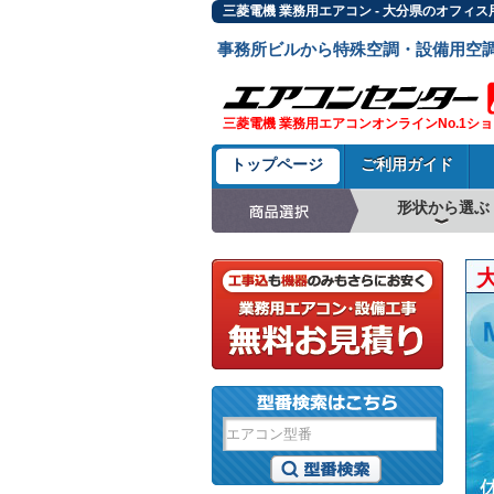
三菱電機 業務用エアコン - 大分県のオフィ
事務所ビルから特殊空調・設備用空
三菱電機 業務用エアコンオンラインNo.1シ
トップページ
ご利用ガイド
形状から選ぶ
天井カセット形4方
ラウンドフロー
天井吊形
床置形
壁掛形
天井カセット形2方
天井カセット形1方
ビルトイン形
天井埋込ダクト形
天井自在形