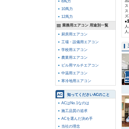
三
8馬力
ス
10馬力
ス
ズ
12馬力
●
業務用エアコン 用途別一覧
人
人
厨房用エアコン
工場・設備用エアコン
学校用エアコン
農業用エアコン
ビル用マルチエアコン
中温用エアコン
寒冷地用エアコン
知ってくださいACのこと
ACはNo.1なのは
施工品質の追求
ACを選んだ決め手
当社の理念