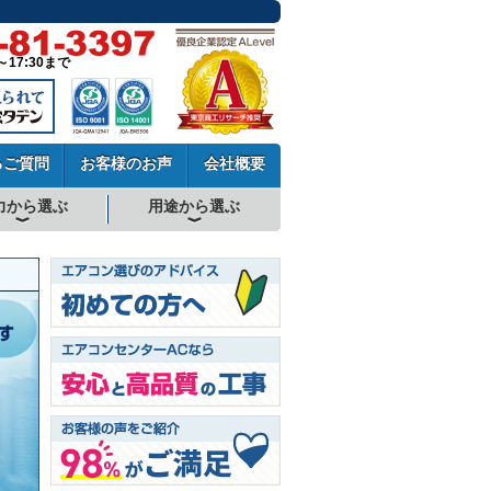
～17:30まで
るご質問
お客様のお声
会社概要
力から選ぶ
用途から選ぶ
厨房用エアコン
工場・設備用エアコン
学校用エアコン
農業用エアコン
ビル用マルチエアコン
中温用エアコン
寒冷地用エアコン