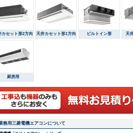
井カセット形2方向
天井カセット形1方向
ビルトイン形
天
厨房用
業務用三菱電機エアコンについて