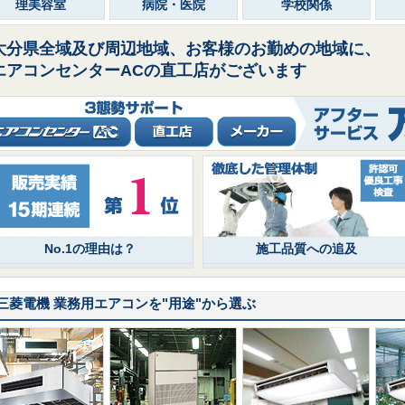
理美容室
病院・医院
学校関係
大分県全域及び周辺地域、お客様のお勤めの地域に、
エアコンセンターACの直工店がございます
No.1の理由は？
施工品質への追及
三菱電機 業務用エアコンを
"用途"
から選ぶ