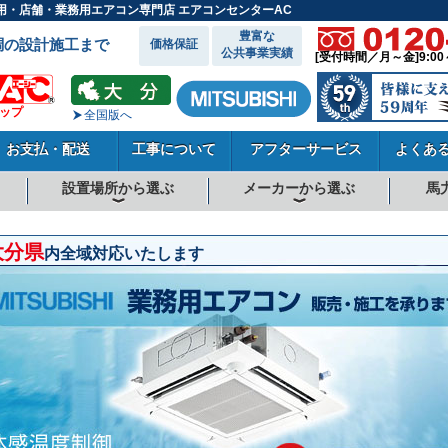
ス用・店舗・業務用エアコン専門店 エアコンセンターAC
豊富な
調の設計施工まで
価格保証
公共事業実績
[受付時間／月～金]9:00
ョップ
全国版へ
お支払・配送
工事について
アフターサービス
よくあ
設置場所から選ぶ
メーカーから選ぶ
馬
向
向
向
事務所系
飲食店
商店・店舗
工場
倉庫・作業場
理・美容室
病院・医院
学校関係
宿泊施設
その他
ダイキンエアコン
東芝エアコン
三菱電機エアコン
日立エアコン
三菱重工エアコン
1.5馬力
1.8馬力
2馬力
2.3馬力
2.5馬力
3馬力
4馬力
5馬力
6馬力
8馬力
10馬力
12馬力
大分県
内全域対応いたします