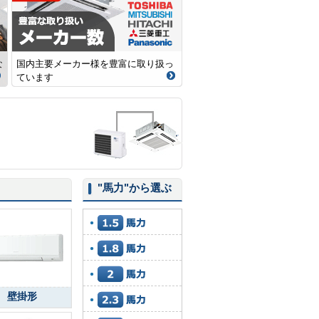
な
国内主要メーカー様を豊富に取り扱っ
ています
"馬力"
から選ぶ
壁掛形