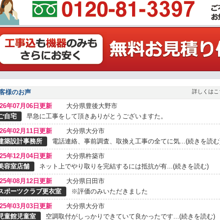
客様のお声
詳しくはこ
026年07月06日更新
大分県豊後大野市
ご自宅
早急に工事をして頂きありがとうございますた。
026年02月11日更新
大分県大分市
建築設計事務所
電話連絡、事前調査、取換え工事の全てに気...(続きを読む
025年12月04日更新
大分県杵築市
美容室店舗
ネット上でやり取りを完結するには抵抗が有...(続きを読む)
025年08月12日更新
大分県日田市
スポーツクラブ更衣室
※評価のみいただきました
025年03月03日更新
大分県大分市
児童館児童室
空調取付がしっかりできていて良かったです...(続きを読む)