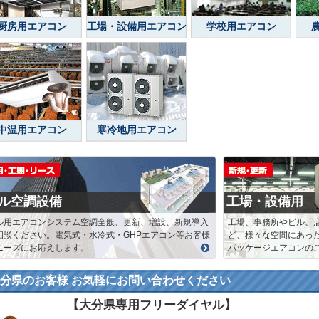
厨房用エアコン
工場・設備用エアコン
学校用エアコン
中温用エアコン
寒冷地用エアコン
ル空調設備
工場・設備用
ル用エアコンシステム空調全般、更新、増設、新規導入
工場、事務所やビル、
相談ください。電気式・水冷式・GHPエアコン等お客様
ど、様々な空間にあっ
ニーズにお応えします。
パッケージエアコンの
分県のお客様 お気軽にお問い合わせください
【大分県専用フリーダイヤル】