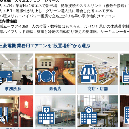
菱電機「スリムエアコン」シリーズ
リムZR：業界No.1省エネで新登場 簡単接続のスリムリンク（複数台接続
リムER：運搬性が向上し、グリーン購入法に適合した省エネモデル
バ暖スリム：ハイパワー暖房で立ち上がりも早い寒冷地向けエアコン
室内機性能
感ムーブアイ360 人の位置・数検知はもちろん、よりひと思いの体感温度
感ハイブリッド運転：爽風と冷房の自動切り替えの夏運転、サーキュレータ
三菱電機 業務用エアコンを
"設置場所"
から選ぶ
事務所系
飲食店
商店・店舗