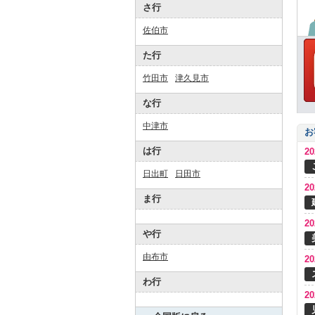
さ行
佐伯市
た行
竹田市
津久見市
な行
中津市
お
は行
2
日出町
日田市
2
ま行
2
や行
由布市
2
わ行
2