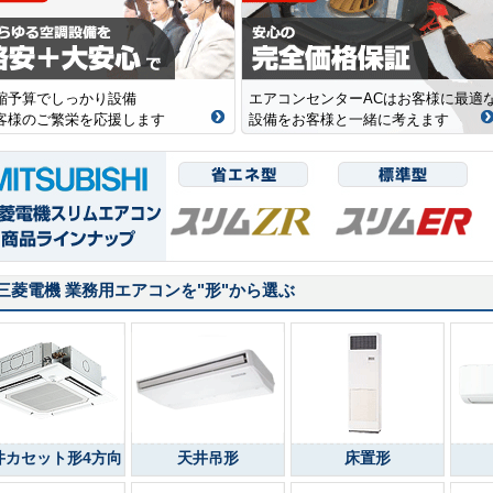
縮予算でしっかり設備
エアコンセンターACはお客様に最適
客様のご繁栄を応援します
設備をお客様と一緒に考えます
三菱電機 業務用エアコンを
"形"
から選ぶ
井カセット形4方向
天井吊形
床置形