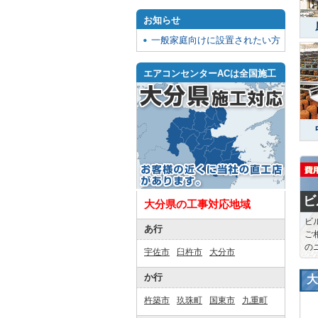
お知らせ
一般家庭向けに設置されたい方
エアコンセンターACは全国施工
ビ
大分県の工事対応地域
ビ
あ行
ご
の
宇佐市
臼杵市
大分市
か行
大
杵築市
玖珠町
国東市
九重町