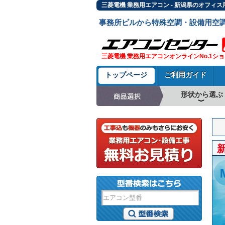
三菱電機 業務用エアコン - 新潟県のオフィ
事務所ビルから特殊空調・設備用空
三菱電機 業務用エアコンオンラインNo.1シ
トップページ
ご利用ガイド
形状から選ぶ
天井カセット形4方
ラウンドフロー
天井吊形
床置形
壁掛形
天井カセット形2方
天井カセット形1方
ビルトイン形
天井埋込ダクト形
天井自在形