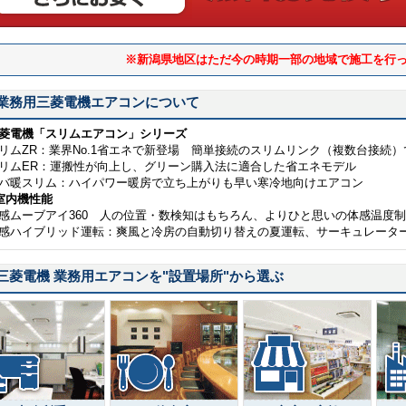
※新潟県地区はただ今の時期一部の地域で施工を行
業務用三菱電機エアコンについて
菱電機「スリムエアコン」シリーズ
リムZR：業界No.1省エネで新登場 簡単接続のスリムリンク（複数台接続
リムER：運搬性が向上し、グリーン購入法に適合した省エネモデル
バ暖スリム：ハイパワー暖房で立ち上がりも早い寒冷地向けエアコン
室内機性能
感ムーブアイ360 人の位置・数検知はもちろん、よりひと思いの体感温度
感ハイブリッド運転：爽風と冷房の自動切り替えの夏運転、サーキュレータ
三菱電機 業務用エアコンを
"設置場所"
から選ぶ