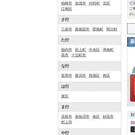
ビ
柏崎市
加茂市
刈羽村
北区
ご
江南区
の
さ行
三条市
新発田市
聖籠町
関川村
た行
新
胎内市
田上町
中央区
津南町
燕市
十日町市
な行
長岡市
新潟市
西蒲区
西区
は行
東区
ま行
お
見附市
南魚沼市
南区
妙高市
村上市
2
や行