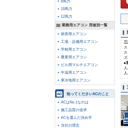
8馬力
10馬力
12馬力
業務用エアコン 用途別一覧
厨房用エアコン
工場・設備用エアコン
三
ス
学校用エアコン
ス
農業用エアコン
ズ
●
ビル用マルチエアコン
人
中温用エアコン
人
寒冷地用エアコン
知ってくださいACのこと
ACはNo.1なのは
施工品質の追求
ACを選んだ決め手
当社の理念