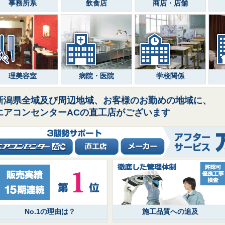
事務所系
飲食店
商店・店舗
理美容室
病院・医院
学校関係
新潟県全域及び周辺地域、お客様のお勤めの地域に、
エアコンセンターACの直工店がございます
No.1の理由は？
施工品質への追及