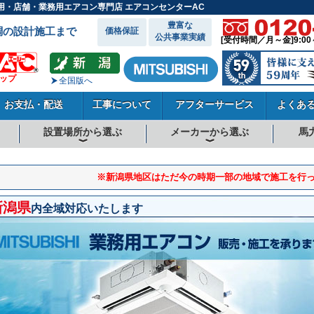
ス用・店舗・業務用エアコン専門店 エアコンセンターAC
豊富な
調の設計施工まで
価格保証
公共事業実績
[受付時間／月～金]9:00
ョップ
全国版へ
お支払・配送
工事について
アフターサービス
よくあ
設置場所から選ぶ
メーカーから選ぶ
馬
向
向
向
事務所系
飲食店
商店・店舗
工場
倉庫・作業場
理・美容室
病院・医院
学校関係
宿泊施設
その他
ダイキンエアコン
東芝エアコン
三菱電機エアコン
日立エアコン
三菱重工エアコン
1.5馬力
1.8馬力
2馬力
2.3馬力
2.5馬力
3馬力
4馬力
5馬力
6馬力
8馬力
10馬力
12馬力
※新潟県地区はただ今の時期一部の地域で施工を行
新潟県
内全域対応いたします