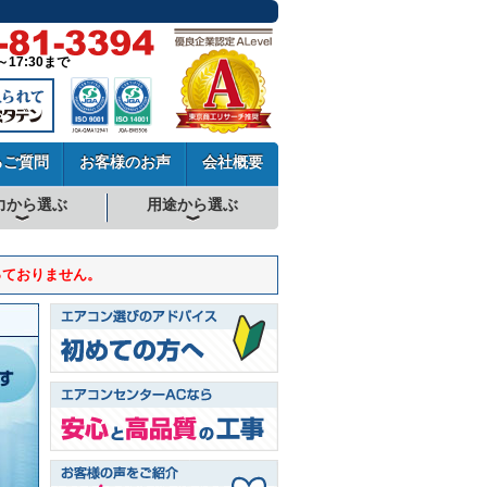
～17:30まで
るご質問
お客様のお声
会社概要
力から選ぶ
用途から選ぶ
厨房用エアコン
工場・設備用エアコン
学校用エアコン
農業用エアコン
ビル用マルチエアコン
中温用エアコン
寒冷地用エアコン
っておりません。