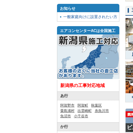
お知らせ
一般家庭向けに設置されたい方
エアコンセンターACは全国施工
新潟県の工事対応地域
あ行
阿賀野市
阿賀町
秋葉区
粟島浦村
出雲崎町
糸魚川市
魚沼市
小千谷市
か行
ビ