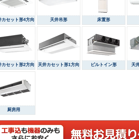
井カセット形4方向
天井吊形
床置形
井カセット形2方向
天井カセット形1方向
ビルトイン形
天
厨房用