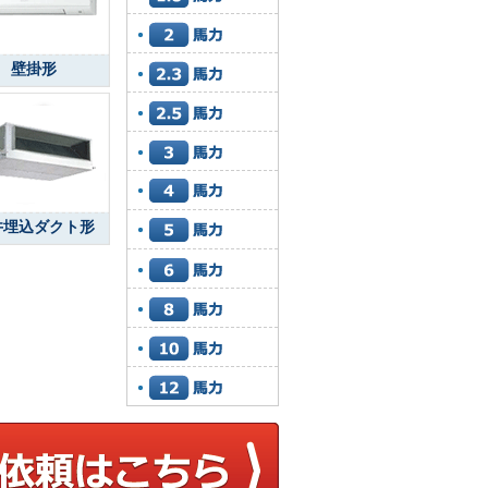
壁掛形
井埋込ダクト形