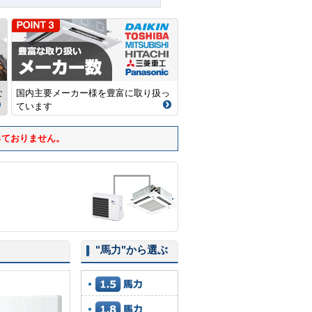
な
国内主要メーカー様を豊富に取り扱っ
ています
っておりません。
"馬力"
から選ぶ