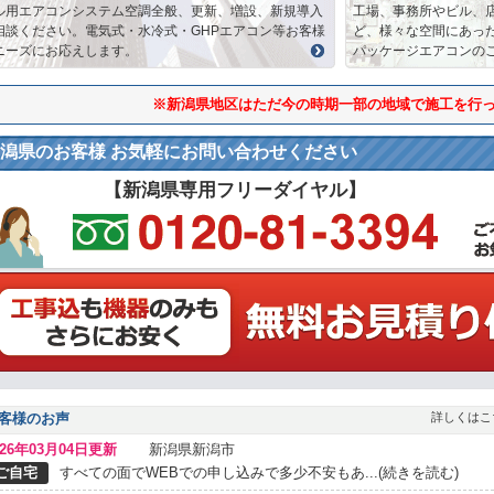
ル用エアコンシステム空調全般、更新、増設、新規導入
工場、事務所やビル、
相談ください。電気式・水冷式・GHPエアコン等お客様
ど、様々な空間にあっ
ニーズにお応えします。
パッケージエアコンの
※新潟県地区はただ今の時期一部の地域で施工を行
潟県のお客様 お気軽にお問い合わせください
【新潟県専用フリーダイヤル】
客様のお声
詳しくはこ
026年03月04日更新
新潟県新潟市
ご自宅
すべての面でWEBでの申し込みで多少不安もあ...(続きを読む)