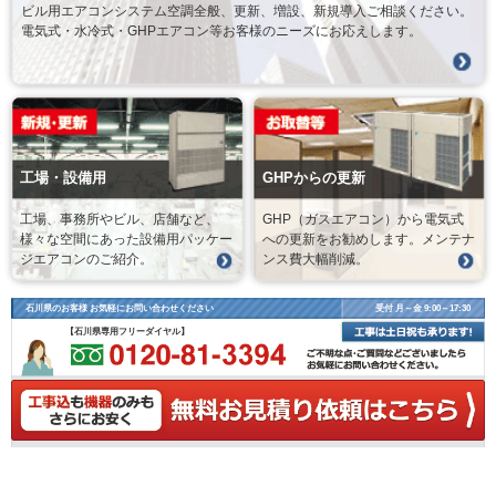
ビル用エアコンシステム空調全般、更新、増設、新規導入ご相談ください。
電気式・水冷式・GHPエアコン等お客様のニーズにお応えします。
工場・設備用
GHPからの更新
工場、事務所やビル、店舗など、
GHP（ガスエアコン）から電気式
様々な空間にあった設備用パッケー
への更新をお勧めします。メンテナ
ジエアコンのご紹介。
ンス費大幅削減。
石川県のお客様 お気軽にお問い合わせください
受付 月～金 9:00～17:30
【石川県専用フリーダイヤル】