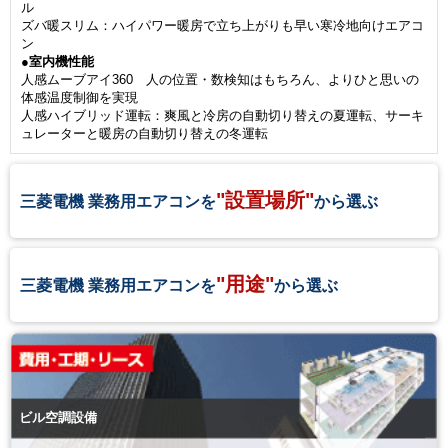
ル
ズバ暖スリム：ハイパワー暖房で立ち上がりも早い寒冷地向けエアコ
ン
●室内機性能
人感ムーブアイ360 人の位置・数検知はもちろん、よりひと思いの
体感温度制御を実現
人感ハイブリッド運転：爽風と冷房の自動切り替えの夏運転、サーキ
ュレーターと暖房の自動切り替えの冬運転
"設置場所"
三菱電機 業務用エアコンを
から選ぶ
"用途"
三菱電機 業務用エアコンを
から選ぶ
ビル空調設備