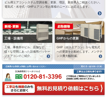
ビル用エアコンシステム空調全般、更新、増設、新規導入ご相談ください。
電気式・水冷式・GHPエアコン等お客様のニーズにお応えします。
工場・設備用
GHPからの更新
工場、事務所やビル、店舗など、
GHP（ガスエアコン）から電気式
様々な空間にあった設備用パッケー
への更新をお勧めします。メンテナ
ジエアコンのご紹介。
ンス費大幅削減。
広島県のお客様 お気軽にお問い合わせください
受付 月～金 9:00～17:30
【広島県専用フリーダイヤル】