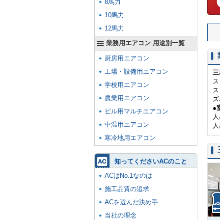
8馬力
10馬力
12馬力
業務用エアコン 用途別一覧
厨房用エアコン
工場・設備用エアコン
三
ス
学校用エアコン
ス
農業用エアコン
ズ
●
ビル用マルチエアコン
人
中温用エアコン
人
寒冷地用エアコン
知ってくださいACのこと
ACはNo.1なのは
施工品質の追求
ACを選んだ決め手
当社の理念