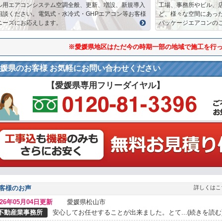
ル用エアコンシステム空調全般、更新、増設、新規導入
工場、事務所やビル、
相談ください。電気式・水冷式・GHPエアコン等お客様
ど、様々な空間にあっ
ニーズにお応えします。
パッケージエアコンの
※愛媛県地区はただ今の時期一部の地域で施工を行
媛県のお客様 お気軽にお問い合わせください
【愛媛県専用フリーダイヤル】
客様のお声
詳しくはこ
026年05月04日更新
愛媛県松山市
不動産業事務所
安心してお任せすることが出来ました。とて...(続きを読む