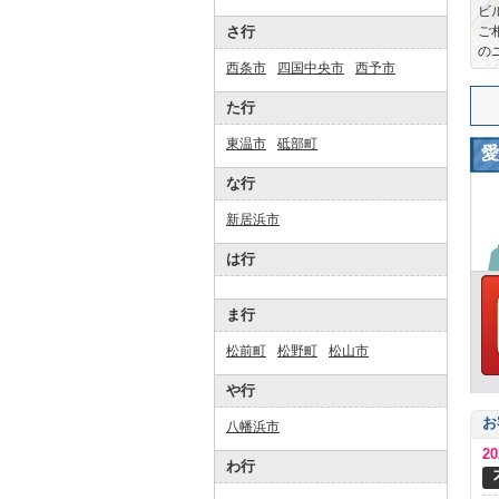
ビ
さ行
ご
の
西条市
四国中央市
西予市
た行
東温市
砥部町
愛
な行
新居浜市
は行
ま行
松前町
松野町
松山市
や行
お
八幡浜市
2
わ行