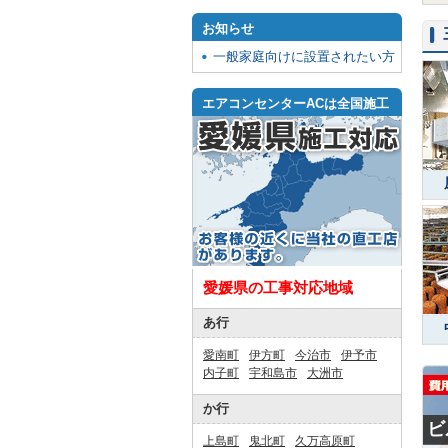
お知らせ
一般家庭向けに設置されたい方
エアコンセンターACは全国施工
愛媛県の工事対応地域
あ行
愛南町
伊方町
今治市
伊予市
内子町
宇和島市
大洲市
か行
ビ
上島町
鬼北町
久万高原町