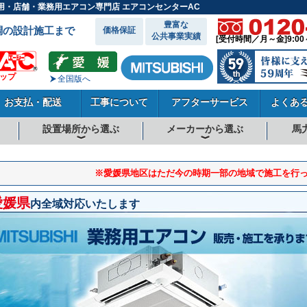
ス用・店舗・業務用エアコン専門店 エアコンセンターAC
豊富な
調の設計施工まで
価格保証
公共事業実績
[受付時間／月～金]9:00
ョップ
全国版へ
お支払・配送
工事について
アフターサービス
よくあ
設置場所から選ぶ
メーカーから選ぶ
馬
向
向
向
事務所系
飲食店
商店・店舗
工場
倉庫・作業場
理・美容室
病院・医院
学校関係
宿泊施設
その他
ダイキンエアコン
東芝エアコン
三菱電機エアコン
日立エアコン
三菱重工エアコン
1.5馬力
1.8馬力
2馬力
2.3馬力
2.5馬力
3馬力
4馬力
5馬力
6馬力
8馬力
10馬力
12馬力
※愛媛県地区はただ今の時期一部の地域で施工を行
愛媛県
内全域対応いたします