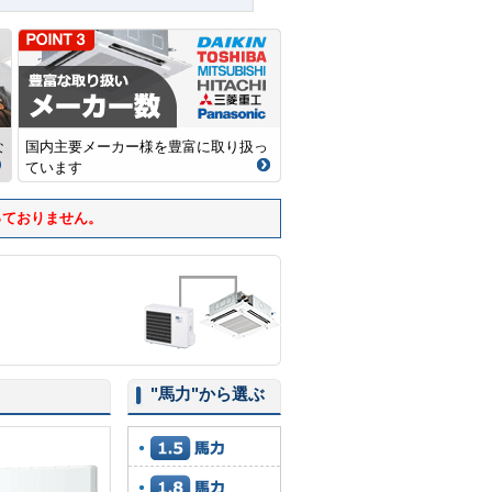
な
国内主要メーカー様を豊富に取り扱っ
ています
っておりません。
"馬力"
から選ぶ