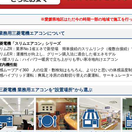
※愛媛県地区はただ今の時期一部の地域で施工を行
業務用三菱電機エアコンについて
菱電機「スリムエアコン」シリーズ
リムZR：業界No.1省エネで新登場 簡単接続のスリムリンク（複数台接続
リムER：運搬性が向上し、グリーン購入法に適合した省エネモデル
バ暖スリム：ハイパワー暖房で立ち上がりも早い寒冷地向けエアコン
室内機性能
感ムーブアイ360 人の位置・数検知はもちろん、よりひと思いの体感温度
感ハイブリッド運転：爽風と冷房の自動切り替えの夏運転、サーキュレータ
三菱電機 業務用エアコンを
"設置場所"
から選ぶ