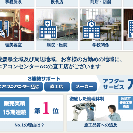
事務所系
飲食店
商店・店舗
理美容室
病院・医院
学校関係
愛媛県全域及び周辺地域、お客様のお勤めの地域に、
エアコンセンターACの直工店がございます
No.1の理由は？
施工品質への追及