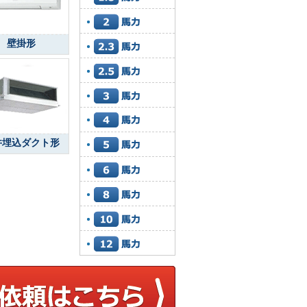
壁掛形
井埋込ダクト形