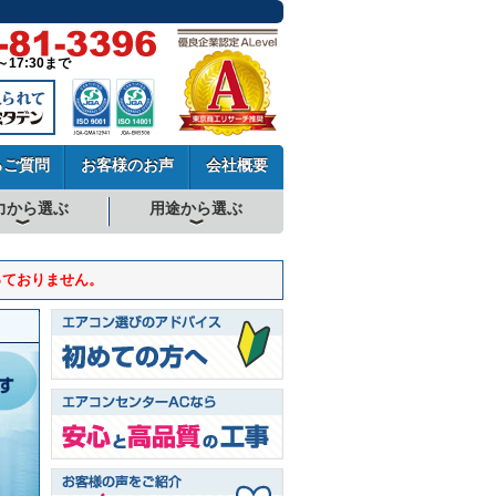
～17:30まで
るご質問
お客様のお声
会社概要
力から選ぶ
用途から選ぶ
厨房用エアコン
工場・設備用エアコン
学校用エアコン
農業用エアコン
ビル用マルチエアコン
中温用エアコン
寒冷地用エアコン
っておりません。