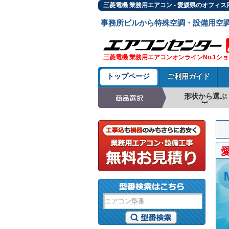
三菱電機 業務用エアコン - 愛媛県のオフィ
事務所ビルから特殊空調・設備用空
三菱電機 業務用エアコンオンラインNo.1シ
トップページ
ご利用ガイド
形状から選ぶ
天井カセット形4方
ラウンドフロー
天井吊形
床置形
壁掛形
天井カセット形2方
天井カセット形1方
ビルトイン形
天井埋込ダクト形
天井自在形