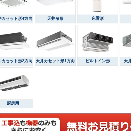
井カセット形4方向
天井吊形
床置形
井カセット形2方向
天井カセット形1方向
ビルトイン形
天
厨房用