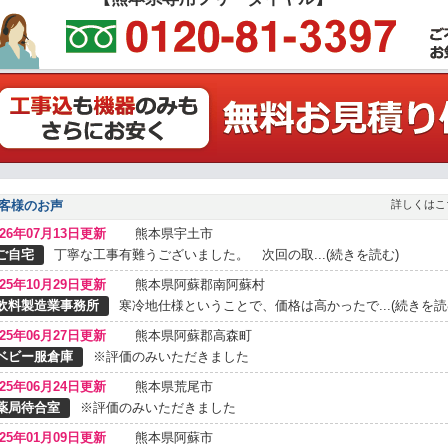
客様のお声
詳しくはこ
026年07月13日更新
熊本県宇土市
ご自宅
丁寧な工事有難うございました。 次回の取...(続きを読む)
025年10月29日更新
熊本県阿蘇郡南阿蘇村
飲料製造業事務所
寒冷地仕様ということで、価格は高かったで...(続きを読
025年06月27日更新
熊本県阿蘇郡高森町
ベビー服倉庫
※評価のみいただきました
025年06月24日更新
熊本県荒尾市
薬局待合室
※評価のみいただきました
025年01月09日更新
熊本県阿蘇市