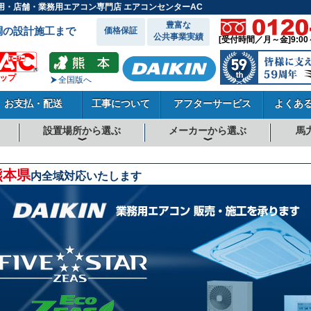
ス用・店舗・業務用エアコン専門店 エアコンセンターAC
豊富な
調の設計施工まで
価格保証
公共事業実績
[受付時間／月～金]9:00
ョップ
全国版へ
お支払・配送
工事について
アフターサービス
よくあ
設置場所から選ぶ
メーカーから選ぶ
馬
向
向
向
事務所系
飲食店
商店・店舗
工場
倉庫・作業場
理・美容室
病院・医院
学校関係
宿泊施設
その他
ダイキンエアコン
東芝エアコン
三菱電機エアコン
日立エアコン
三菱重工エアコン
1.5馬力
1.8馬力
2馬力
2.3馬力
2.5馬力
3馬力
4馬力
5馬力
6馬力
8馬力
10馬力
12馬力
熊本県
内全域対応いたします