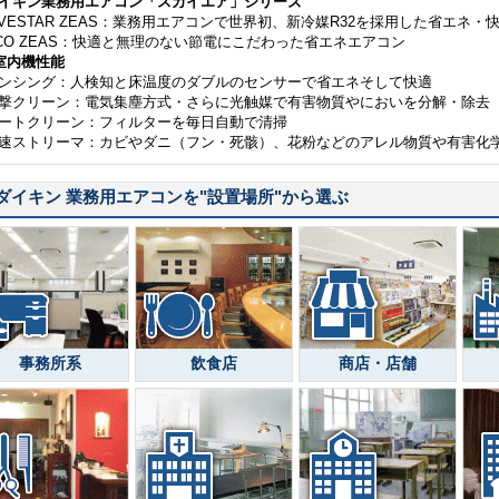
イキン業務用エアコン「スカイエア」シリーズ
IVESTAR ZEAS：業務用エアコンで世界初、新冷媒R32を採用した省エネ
CO ZEAS：快適と無理のない節電にこだわった省エネエアコン
室内機性能
ンシング：人検知と床温度のダブルのセンサーで省エネそして快適
撃クリーン：電気集塵方式・さらに光触媒で有害物質やにおいを分解・除去
ートクリーン：フィルターを毎日自動で清掃
速ストリーマ：カビやダニ（フン・死骸）、花粉などのアレル物質や有害化
ダイキン 業務用エアコンを
"設置場所"
から選ぶ
事務所系
飲食店
商店・店舗