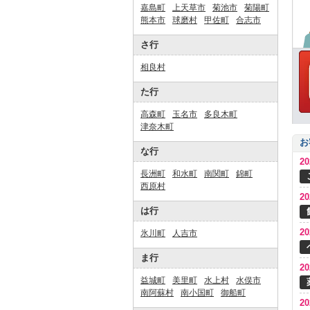
嘉島町
上天草市
菊池市
菊陽町
熊本市
球磨村
甲佐町
合志市
さ行
相良村
た行
高森町
玉名市
多良木町
津奈木町
お
な行
2
長洲町
和水町
南関町
錦町
西原村
2
は行
2
氷川町
人吉市
ま行
2
益城町
美里町
水上村
水俣市
南阿蘇村
南小国町
御船町
2