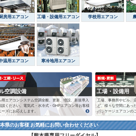
厨房用エアコン
工場・設備用エアコン
学校用エアコン
中温用エアコン
寒冷地用エアコン
ル空調設備
工場・設備用
ル用エアコンシステム空調全般、更新、増設、新規導入
工場、事務所やビル、
相談ください。電気式・水冷式・GHPエアコン等お客様
ど、様々な空間にあっ
ニーズにお応えします。
パッケージエアコンの
本県のお客様 お気軽にお問い合わせください
【熊本県専用フリーダイヤル】