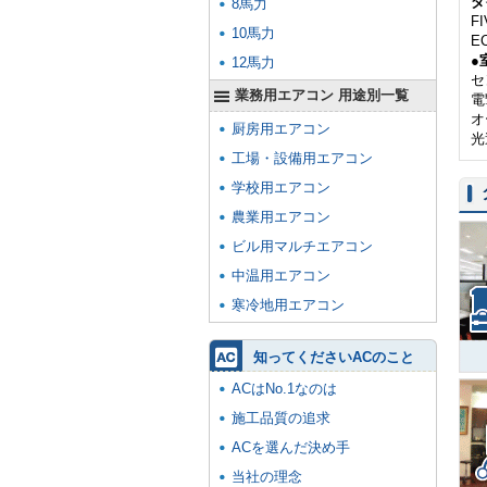
ダ
8馬力
F
10馬力
E
●
12馬力
セ
業務用エアコン 用途別一覧
電
オ
厨房用エアコン
光
工場・設備用エアコン
学校用エアコン
農業用エアコン
ビル用マルチエアコン
中温用エアコン
寒冷地用エアコン
知ってくださいACのこと
ACはNo.1なのは
施工品質の追求
ACを選んだ決め手
当社の理念