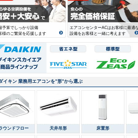
縮予算でしっかり設備
エアコンセンターACはお客様に最適
客様のご繁栄を応援します
設備をお客様と一緒に考えます
ダイキン 業務用エアコンを
"形"
から選ぶ
ラウンドフロー
天井吊形
床置形