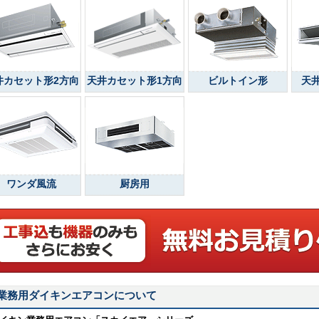
井カセット形2方向
天井カセット形1方向
ビルトイン形
天
ワンダ風流
厨房用
業務用ダイキンエアコンについて