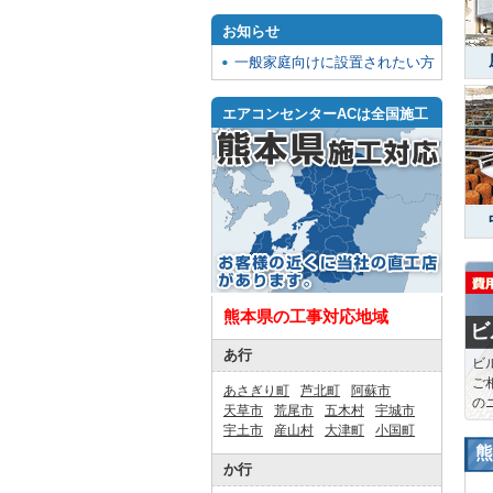
お知らせ
一般家庭向けに設置されたい方
エアコンセンターACは全国施工
熊本県の工事対応地域
ビ
あ行
ビ
ご
あさぎり町
芦北町
阿蘇市
の
天草市
荒尾市
五木村
宇城市
宇土市
産山村
大津町
小国町
熊
か行