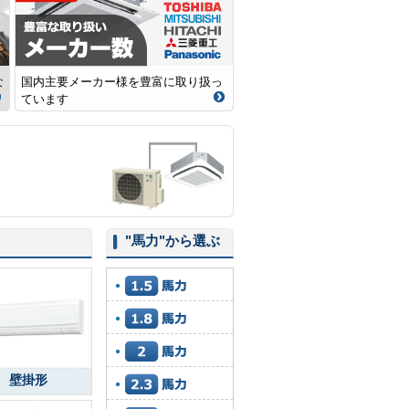
な
国内主要メーカー様を豊富に取り扱っ
ています
"馬力"
から選ぶ
壁掛形