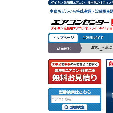
ダイキン 業務用エアコン - 熊本県のオフィ
事務所ビルから特殊空調・設備用空
ダイキン 業務用エアコンオンラインNo.1シ
トップページ
ご利用ガイド
形状から選ぶ
天井カセット形4方
ラウンドフロー
天井吊形
床置形
壁掛形
天井カセット形2方
天井カセット形1方
ビルトイン形
天井埋込ダクト形
天井自在形