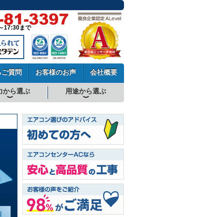
～17:30まで
るご質問
お客様のお声
会社概要
力から選ぶ
用途から選ぶ
厨房用エアコン
工場・設備用エアコン
学校用エアコン
農業用エアコン
ビル用マルチエアコン
中温用エアコン
寒冷地用エアコン