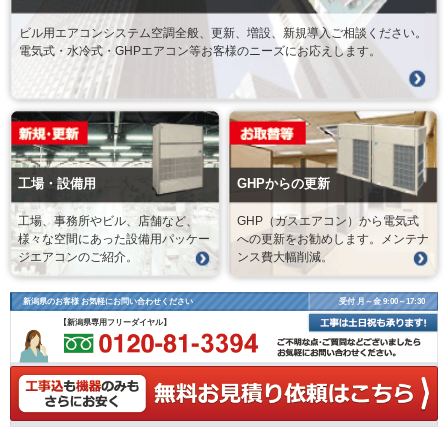
ビル用エアコンシステム空調全般、更新、増設、新規導入ご相談ください。
電気式・水冷式・GHPエアコン等お客様のニーズにお応えします。
工場・設備用
GHPからの更新
工場、事務所やビル、店舗など、
GHP（ガスエアコン）から電気式
様々な空間にあった設備用パッケー
への更新をお勧めします。メンテナ
ジエアコンのご紹介。
ンス費大幅削減。
新潟県のお客様 お気軽にお問い合わせください
受付 月～金 9:00～17:30
【新潟県専用フリーダイヤル】