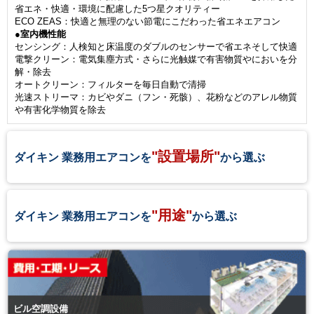
省エネ・快適・環境に配慮した5つ星クオリティー
ECO ZEAS：快適と無理のない節電にこだわった省エネエアコン
●室内機性能
センシング：人検知と床温度のダブルのセンサーで省エネそして快適
電撃クリーン：電気集塵方式・さらに光触媒で有害物質やにおいを分
解・除去
オートクリーン：フィルターを毎日自動で清掃
光速ストリーマ：カビやダニ（フン・死骸）、花粉などのアレル物質
や有害化学物質を除去
"設置場所"
ダイキン 業務用エアコンを
から選ぶ
"用途"
ダイキン 業務用エアコンを
から選ぶ
ビル空調設備