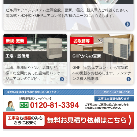
ビル用エアコンシステム空調全般、更新、増設、新規導入ご相談ください。
電気式・水冷式・GHPエアコン等お客様のニーズにお応えします。
工場・設備用
GHPからの更新
工場、事務所やビル、店舗など、
GHP（ガスエアコン）から電気式
様々な空間にあった設備用パッケー
への更新をお勧めします。メンテナ
ジエアコンのご紹介。
ンス費大幅削減。
長野県のお客様 お気軽にお問い合わせください
受付 月～金 9:00～17:30
【長野県専用フリーダイヤル】