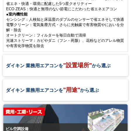
省エネ・快適・環境に配慮した5つ星クオリティー
ECO ZEAS：快適と無理のない節電にこだわった省エネエアコン
●室内機性能
センシング：人検知と床温度のダブルのセンサーで省エネそして快適
電撃クリーン：電気集塵方式・さらに光触媒で有害物質やにおいを分
解・除去
オートクリーン：フィルターを毎日自動で清掃
光速ストリーマ：カビやダニ（フン・死骸）、花粉などのアレル物質
や有害化学物質を除去
"設置場所"
ダイキン 業務用エアコンを
から選ぶ
"用途"
ダイキン 業務用エアコンを
から選ぶ
ビル空調設備