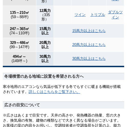
形）
12馬力
ダブルツ
135～210㎡
ツイン
トリプル
（335
(59～88坪)
イン
形）
247～365㎡
15馬力
15馬力以上はこちら
(74～110坪)
以上
329～486㎡
20馬力
20馬力以上はこちら
(99～147坪)
以上
494㎡～
30馬力
30馬力以上はこちら
(149坪～)
以上
冬場積雪のある地域に設置を希望される方へ
寒冷地用のエアコンなら気温が低下する冬でもすぐに暖まる機能が搭載
されています。
詳しくはこちらをご覧下さい。
広さの目安について
※広さはあくまで目安です。天井の高さや、発熱機器の熱量、窓の大き
さ、換気扇の有無、建物の種類などで大きく異なる場合がございます。
お客様の室の内容をお伺いし、空調技術者が空調負荷を計算の上、能力