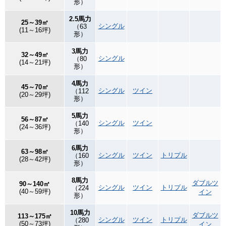
形）
2.5馬力
25～39㎡
シングル
（63
(11～16坪)
形）
3馬力
32～49㎡
シングル
（80
(14～21坪)
形）
4馬力
45～70㎡
シングル
ツイン
（112
(20～29坪)
形）
5馬力
56～87㎡
シングル
ツイン
（140
(24～36坪)
形）
6馬力
63～98㎡
シングル
ツイン
トリプル
（160
(28～42坪)
形）
8馬力
ダブルツ
90～140㎡
シングル
ツイン
トリプル
（224
(40～59坪)
イン
形）
10馬力
ダブルツ
113～175㎡
シングル
ツイン
トリプル
（280
(50～73坪)
イン