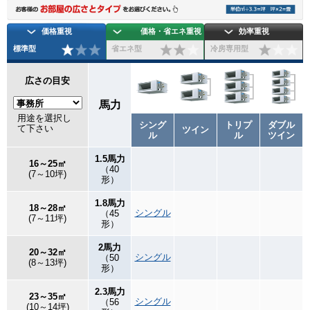
価格重視
価格・省エネ重視
効率重視
標準型
省エネ型
冷房専用型
広さの目安
馬力
用途を選択し
シング
トリプ
ダブル
て下さい
ツイン
ル
ル
ツイン
1.5馬力
16～25㎡
（40
(7～10坪)
形）
1.8馬力
18～28㎡
シングル
（45
(7～11坪)
形）
2馬力
20～32㎡
シングル
（50
(8～13坪)
形）
2.3馬力
23～35㎡
シングル
（56
(10～14坪)