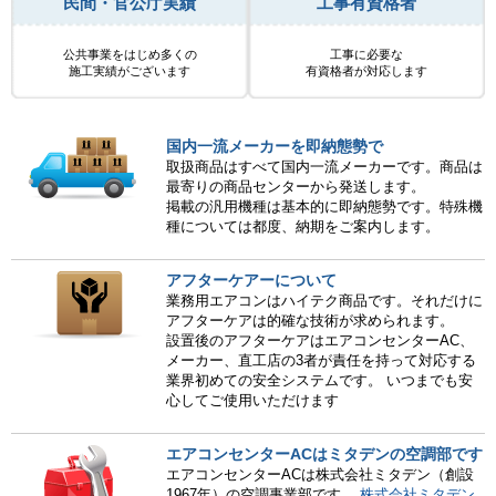
民間・官公庁実績
工事有資格者
公共事業をはじめ多くの
工事に必要な
施工実績がございます
有資格者が対応します
国内一流メーカーを即納態勢で
取扱商品はすべて国内一流メーカーです。商品は
最寄りの商品センターから発送します。
掲載の汎用機種は基本的に即納態勢です。特殊機
種については都度、納期をご案内します。
アフターケアーについて
業務用エアコンはハイテク商品です。それだけに
アフターケアは的確な技術が求められます。
設置後のアフターケアはエアコンセンターAC、
メーカー、直工店の3者が責任を持って対応する
業界初めての安全システムです。 いつまでも安
心してご使用いただけます
エアコンセンターACはミタデンの空調部です
エアコンセンターACは株式会社ミタデン（創設
1967年）の空調事業部です。
株式会社ミタデン