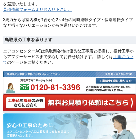
を選定いたします。
見積依頼フォームよりお入り下さい。
3馬力からは室内機が1台から2～4台の同時運転タイプ・個別運転タイプ
など様々なバリエーションからお選びいただけます。
鳥取県の工事を承ります
エアコンセンターACは鳥取県各地の優良な工事店と提携し、据付工事か
らアフターサービスまで安心してお任せ頂けます。 詳しくは
工事につい
て
のページをご覧ください。
鳥取県のお客様 お気軽にお問い合わせください
受付 月～金 9:00～17:30
【鳥取県専用フリーダイヤル】