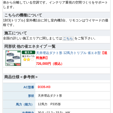
体から分離している空調です。インテリア重視の空間づくりをサポート
します。
こちらの機種について
1対3(トリプル) 室外機1台に対し室内機3台、リモコンはワイヤードの価
格です。
施工について
全国の詳しい施工エリアに関しましては
をご覧下さい。
こちら
同形状 他の省エネタイプ 一覧
天井埋込ダクト形 12馬力トリプル 省エネ型
【送
料無料】
726,000円（税込）
商品仕様＜参考例＞
D335-H3
AC型番
天井埋込ダクト形
形状
12馬力 P335形
馬力（能力）
30.0（11.2～33.5） kW
冷房能力