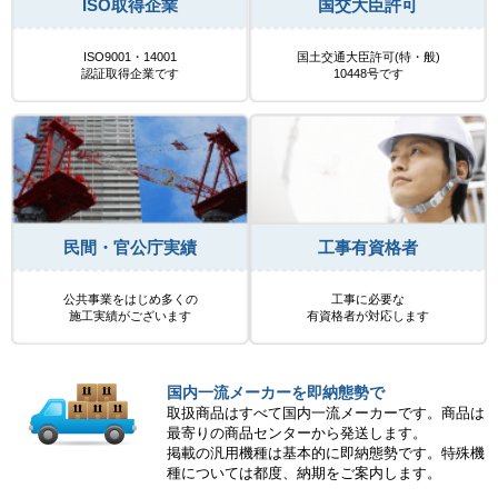
ISO取得企業
国交大臣許可
ISO9001・14001
国土交通大臣許可(特・般)
認証取得企業です
10448号です
民間・官公庁実績
工事有資格者
公共事業をはじめ多くの
工事に必要な
施工実績がございます
有資格者が対応します
国内一流メーカーを即納態勢で
取扱商品はすべて国内一流メーカーです。商品は
最寄りの商品センターから発送します。
掲載の汎用機種は基本的に即納態勢です。特殊機
種については都度、納期をご案内します。