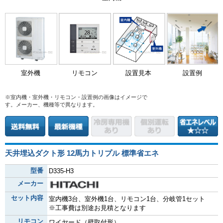
室外機
リモコン
設置見本
設置例
※室内機・室外機・リモコン・設置例の画像はイメージで
す。メーカー、機種等で異なります。
天井埋込ダクト形 12馬力トリプル 標準省エネ
型番
D335-H3
メーカー
セット内容
室内機3台、室外機1台、リモコン1台、分岐管1セット
※工事費は別途お見積となります
リモコン
ワイヤード（壁取付形）