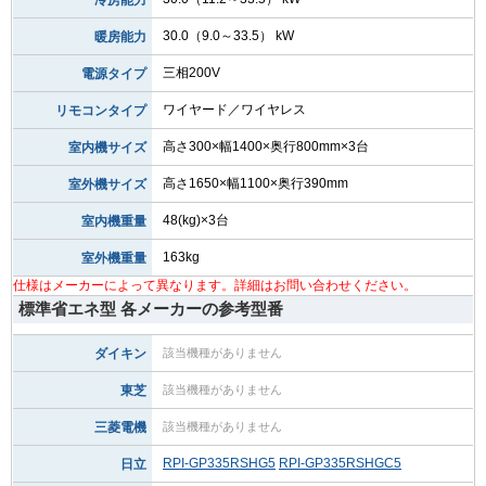
30.0（9.0～33.5） kW
暖房能力
三相200V
電源タイプ
ワイヤード／ワイヤレス
リモコンタイプ
高さ300×幅1400×奥行800mm×3台
室内機サイズ
高さ1650×幅1100×奥行390mm
室外機サイズ
48(kg)×3台
室内機重量
163kg
室外機重量
仕様はメーカーによって異なります。詳細はお問い合わせください。
標準省エネ型 各メーカーの参考型番
ダイキン
該当機種がありません
東芝
該当機種がありません
三菱電機
該当機種がありません
RPI-GP335RSHG5
RPI-GP335RSHGC5
日立