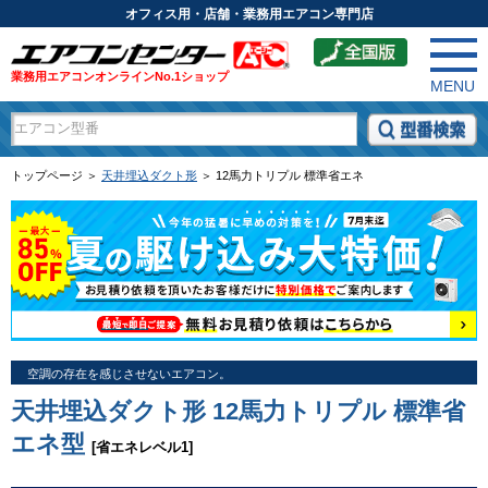
オフィス用・店舗・業務用エアコン専門店
業務用エアコンオンラインNo.1ショップ
MENU
トップページ ＞
天井埋込ダクト形
＞ 12馬力トリプル 標準省エネ
空調の存在を感じさせないエアコン。
天井埋込ダクト形 12馬力トリプル 標準省
エネ型
[省エネレベル1]