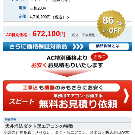
電源
三相200V
定価
86
4,710,200
円（税込）を
672,100
円
AC特別価格：
（税込・工事費別）
価格保証とは
天井埋込ダクト形エアコンの特徴
空調の存在を感じさせない、ダクト形エアコン。吹出口と吸込み口が本