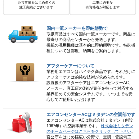
公共事業をはじめ多くの
工事に必要な
施工実績がございます
有資格者が対応します
国内一流メーカーを即納態勢で
取扱商品はすべて国内一流メーカーです。商品は
最寄りの商品センターから発送します。
掲載の汎用機種は基本的に即納態勢です。特殊機
種については都度、納期をご案内します。
アフターケアーについて
業務用エアコンはハイテク商品です。それだけに
アフターケアは的確な技術が求められます。
設置後のアフターケアはエアコンセンターAC、
メーカー、直工店の3者が責任を持って対応する
業界初めての安全システムです。 いつまでも安
心してご使用いただけます
エアコンセンターACはミタデンの空調部です
エアコンセンターACは株式会社ミタデン（創設
1967年）の空調事業部です。
株式会社ミタデン
のホームページはこちらをクリックして下さい
。
官公庁をはじめ幅広い分野で、空調・管設備工