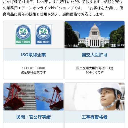
おかげ様で21周年、1998年よりご好評いただいております、信頼と安心
の業務用エアコンオンラインNo.1ショップです。 「お客様を大切に」優
良商品に長年の技術と信用を添え、感動価格でお応えします。
ISO取得企業
国交大臣許可
ISO9001・14001
国土交通大臣許可(特・般)
認証取得企業です
10448号です
民間・官公庁実績
工事有資格者