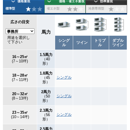
価格重視
価格・省エネ重視
効率重視
標準型
省エネ型
冷房専用型
広さの目安
馬力
用途を選択し
シング
トリプ
ダブル
て下さい
ツイン
ル
ル
ツイン
1.5馬力
16～25㎡
（40
(7～10坪)
形）
1.8馬力
18～28㎡
シングル
（45
(7～11坪)
形）
2馬力
20～32㎡
シングル
（50
(8～13坪)
形）
2.3馬力
23～35㎡
シングル
（56
(10～14坪)
形）
2.5馬力