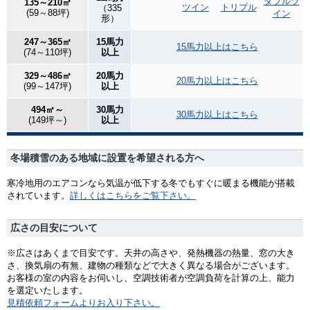
ダブルツ
135～210㎡
ツイン
トリプル
（335
(59～88坪)
イン
形）
247～365㎡
15馬力
15馬力以上はこちら
(74～110坪)
以上
329～486㎡
20馬力
20馬力以上はこちら
(99～147坪)
以上
494㎡～
30馬力
30馬力以上はこちら
(149坪～)
以上
冬場積雪のある地域に設置を希望される方へ
寒冷地用のエアコンなら気温が低下する冬でもすぐに暖まる機能が搭載
されています。
詳しくはこちらをご覧下さい。
広さの目安について
※広さはあくまで目安です。天井の高さや、発熱機器の熱量、窓の大き
さ、換気扇の有無、建物の種類などで大きく異なる場合がございます。
お客様の室の内容をお伺いし、空調技術者が空調負荷を計算の上、能力
を選定いたします。
見積依頼フォームよりお入り下さい。