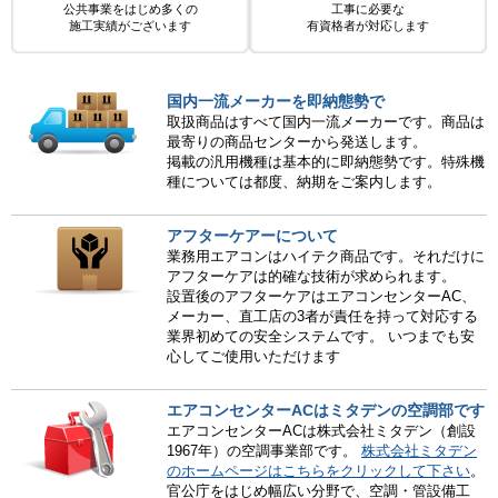
公共事業をはじめ多くの
工事に必要な
施工実績がございます
有資格者が対応します
国内一流メーカーを即納態勢で
取扱商品はすべて国内一流メーカーです。商品は
最寄りの商品センターから発送します。
掲載の汎用機種は基本的に即納態勢です。特殊機
種については都度、納期をご案内します。
アフターケアーについて
業務用エアコンはハイテク商品です。それだけに
アフターケアは的確な技術が求められます。
設置後のアフターケアはエアコンセンターAC、
メーカー、直工店の3者が責任を持って対応する
業界初めての安全システムです。 いつまでも安
心してご使用いただけます
エアコンセンターACはミタデンの空調部です
エアコンセンターACは株式会社ミタデン（創設
1967年）の空調事業部です。
株式会社ミタデン
のホームページはこちらをクリックして下さい
。
官公庁をはじめ幅広い分野で、空調・管設備工