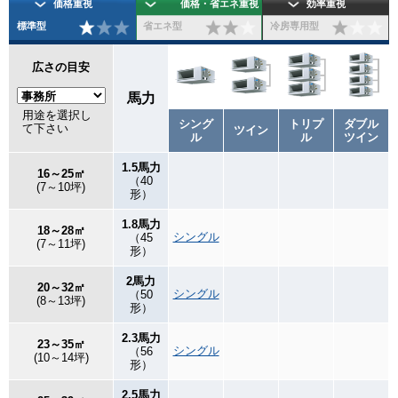
価格重視
価格・省エネ重視
効率重視
標準型
省エネ型
冷房専用型
広さの目安
馬力
用途を選択し
シング
トリプ
ダブル
て下さい
ツイン
ル
ル
ツイン
1.5馬力
16～25㎡
（40
(7～10坪)
形）
1.8馬力
18～28㎡
シングル
（45
(7～11坪)
形）
2馬力
20～32㎡
シングル
（50
(8～13坪)
形）
2.3馬力
23～35㎡
シングル
（56
(10～14坪)
形）
2.5馬力