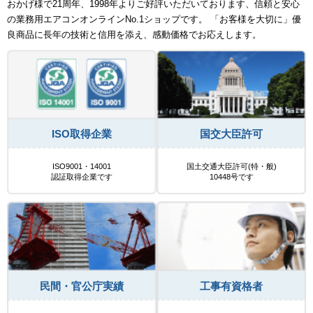
おかげ様で21周年、1998年よりご好評いただいております、信頼と安心
の業務用エアコンオンラインNo.1ショップです。 「お客様を大切に」優
良商品に長年の技術と信用を添え、感動価格でお応えします。
ISO取得企業
国交大臣許可
ISO9001・14001
国土交通大臣許可(特・般)
認証取得企業です
10448号です
民間・官公庁実績
工事有資格者