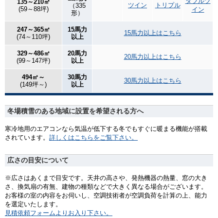
ダブルツ
135～210㎡
ツイン
トリプル
（335
(59～88坪)
イン
形）
247～365㎡
15馬力
15馬力以上はこちら
(74～110坪)
以上
329～486㎡
20馬力
20馬力以上はこちら
(99～147坪)
以上
494㎡～
30馬力
30馬力以上はこちら
(149坪～)
以上
冬場積雪のある地域に設置を希望される方へ
寒冷地用のエアコンなら気温が低下する冬でもすぐに暖まる機能が搭載
されています。
詳しくはこちらをご覧下さい。
広さの目安について
※広さはあくまで目安です。天井の高さや、発熱機器の熱量、窓の大き
さ、換気扇の有無、建物の種類などで大きく異なる場合がございます。
お客様の室の内容をお伺いし、空調技術者が空調負荷を計算の上、能力
を選定いたします。
見積依頼フォームよりお入り下さい。