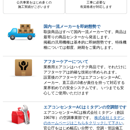
公共事業をはじめ多くの
工事に必要な
施工実績がございます
有資格者が対応します
国内一流メーカーを即納態勢で
取扱商品はすべて国内一流メーカーです。商品は
最寄りの商品センターから発送します。
掲載の汎用機種は基本的に即納態勢です。特殊機
種については都度、納期をご案内します。
アフターケアーについて
業務用エアコンはハイテク商品です。それだけに
アフターケアは的確な技術が求められます。
設置後のアフターケアはエアコンセンターAC、
メーカー、直工店の3者が責任を持って対応する
業界初めての安全システムです。 いつまでも安
心してご使用いただけます
エアコンセンターACはミタデンの空調部です
エアコンセンターACは株式会社ミタデン（創設
1967年）の空調事業部です。
株式会社ミタデン
のホームページはこちらをクリックして下さい
。
官公庁をはじめ幅広い分野で、空調・管設備工