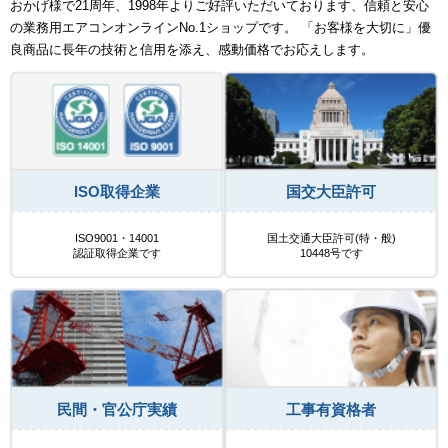
おかげ様で21周年、1998年よりご好評いただいております、信頼と安心
の業務用エアコンオンラインNo.1ショップです。 「お客様を大切に」優
良商品に長年の技術と信用を添え、感動価格でお応えします。
ISO取得企業
国交大臣許可
ISO9001・14001
国土交通大臣許可(特・般)
認証取得企業です
10448号です
民間・官公庁実績
工事有資格者