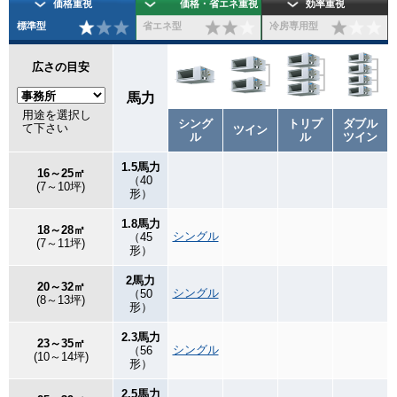
価格重視
価格・省エネ重視
効率重視
標準型
省エネ型
冷房専用型
広さの目安
馬力
用途を選択し
シング
トリプ
ダブル
て下さい
ツイン
ル
ル
ツイン
1.5馬力
16～25㎡
（40
(7～10坪)
形）
1.8馬力
18～28㎡
シングル
（45
(7～11坪)
形）
2馬力
20～32㎡
シングル
（50
(8～13坪)
形）
2.3馬力
23～35㎡
シングル
（56
(10～14坪)
形）
2.5馬力