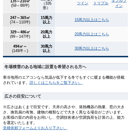
ダブルツ
135～210㎡
ツイン
トリプル
（335
(59～88坪)
イン
形）
247～365㎡
15馬力
15馬力以上はこちら
(74～110坪)
以上
329～486㎡
20馬力
20馬力以上はこちら
(99～147坪)
以上
494㎡～
30馬力
30馬力以上はこちら
(149坪～)
以上
冬場積雪のある地域に設置を希望される方へ
寒冷地用のエアコンなら気温が低下する冬でもすぐに暖まる機能が搭載
されています。
詳しくはこちらをご覧下さい。
広さの目安について
※広さはあくまで目安です。天井の高さや、発熱機器の熱量、窓の大き
さ、換気扇の有無、建物の種類などで大きく異なる場合がございます。
お客様の室の内容をお伺いし、空調技術者が空調負荷を計算の上、能力
を選定いたします。
見積依頼フォームよりお入り下さい。